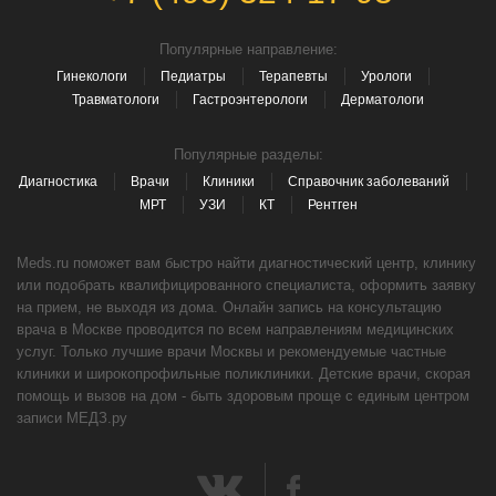
Популярные направление:
Гинекологи
Педиатры
Терапевты
Урологи
Травматологи
Гастроэнтерологи
Дерматологи
Популярные разделы:
Диагностика
Врачи
Клиники
Справочник заболеваний
МРТ
УЗИ
КТ
Рентген
Meds.ru поможет вам быстро найти диагностический центр, клинику
или подобрать квалифицированного специалиста, оформить заявку
на прием, не выходя из дома. Онлайн запись на консультацию
врача в Москве проводится по всем направлениям медицинских
услуг. Только лучшие врачи Москвы и рекомендуемые частные
клиники и широкопрофильные поликлиники. Детские врачи, скорая
помощь и вызов на дом - быть здоровым проще с единым центром
записи МЕДЗ.ру