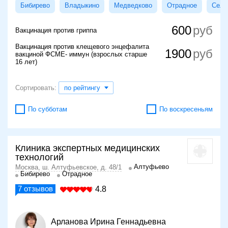
Бибирево
Владыкино
Медведково
Отрадное
Сели
600
Вакцинация против гриппа
Вакцинация против клещевого энцефалита
1900
вакциной ФСМЕ- иммун (взрослых старше
16 лет)
Сортировать:
по рейтингу
По субботам
По воскресеньям
Клиника экспертных медицинских
технологий
Алтуфьево
Москва, ш. Алтуфьевское, д. 48/1
Бибирево
Отрадное
7
отзывов
4.8
Арланова Ирина Геннадьевна