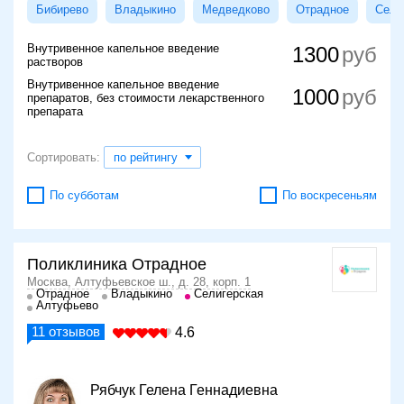
Бибирево
Владыкино
Медведково
Отрадное
Сели
Внутривенное капельное введение
1300
растворов
Внутривенное капельное введение
1000
препаратов, без стоимости лекарственного
препарата
Сортировать:
по рейтингу
По субботам
По воскресеньям
Поликлиника Отрадное
Москва, Алтуфьевское ш., д. 28, корп. 1
Отрадное
Владыкино
Селигерская
Алтуфьево
11
отзывов
4.6
Рябчук Гелена Геннадиевна