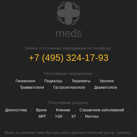
Запись и уточнение информации по телефону:
+7 (495) 324-17-93
Популярные направление:
Гинекологи
Педиатры
Терапевты
Урологи
Травматологи
Гастроэнтерологи
Дерматологи
Популярные разделы:
Диагностика
Врачи
Клиники
Справочник заболеваний
МРТ
УЗИ
КТ
Рентген
Meds.ru поможет вам быстро найти диагностический центр, клинику