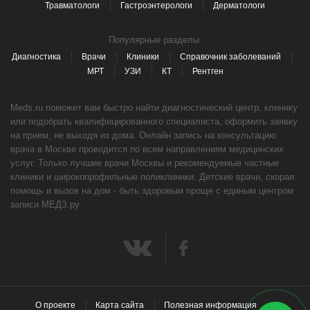
Травматологи
Гастроэнтерологи
Дерматологи
Популярные разделы:
Диагностика
Врачи
Клиники
Справочник заболеваний
МРТ
УЗИ
КТ
Рентген
Meds.ru поможет вам быстро найти диагностический центр, клинику
или подобрать квалифицированного специалиста, оформить заявку
на прием, не выходя из дома. Онлайн запись на консультацию
врача в Москве проводится по всем направлениям медицинских
услуг. Только лучшие врачи Москвы и рекомендуемые частные
клиники и широкопрофильные поликлиники. Детские врачи, скорая
помощь и вызов на дом - быть здоровым проще с единым центром
записи МЕДЗ.ру
О проекте
Карта сайта
Полезная информация