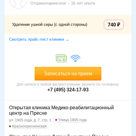
вакуумная аспирация;
Оториноларинголог
16 лет опыта
кюретаж (удаление пробки специальными
медицинскими инструментами).
Вид очистки выбирается по индивидуальным критериям.
Удаление ушной серы (с одной стороны)
740
Промывание слухового канала не рекомендуется, если
пациент страдает сахарным диабетом, при повреждении
Смотреть прайс-лист клиники →
барабанной перепонки, при воспалительных процессах в
ушном проходе.
Записаться на прием
Для записи в любой филиал клиники звоните по телефону:
+7 (495) 324-17-93
Открытая клиника Медико-реабилитационный
центр на Пресне
Улица 1905 года
ул. 1905 года, д. 7, стр. 1
Краснопресненская