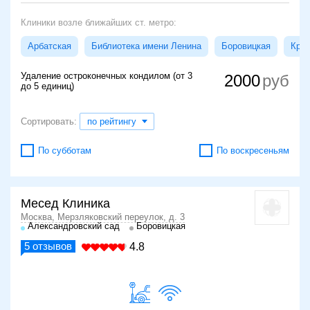
Клиники возле ближайших ст. метро:
Арбатская
Библиотека имени Ленина
Боровицкая
Кроп
Удаление остроконечных кондилом (от 3
2000
до 5 единиц)
Сортировать:
по рейтингу
По субботам
По воскресеньям
Месед Клиника
Москва, Мерзляковский переулок, д. 3
Александровский сад
Боровицкая
5
отзывов
4.8