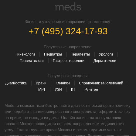
Запись и уточнение информации по телефону:
+7 (495) 324-17-93
Популярные направление:
Гинекологи
Педиатры
Терапевты
Урологи
Травматологи
Гастроэнтерологи
Дерматологи
Популярные разделы:
Диагностика
Врачи
Клиники
Справочник заболеваний
МРТ
УЗИ
КТ
Рентген
Meds.ru поможет вам быстро найти диагностический центр, клинику
или подобрать квалифицированного специалиста, оформить заявку
на прием, не выходя из дома. Онлайн запись на консультацию
врача в Москве проводится по всем направлениям медицинских
услуг. Только лучшие врачи Москвы и рекомендуемые частные
клиники и широкопрофильные поликлиники. Детские врачи, скорая