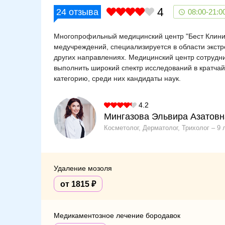
4
24
отзыва
08:00-21:0
Многопрофильный медицинский центр "Бест Клиник"
медучреждений, специализируется в области экстр
других направлениях. Медицинский центр сотрудни
выполнить широкий спектр исследований в кратч
категорию, среди них кандидаты наук.
4.2
Мингазова Эльвира Азатовн
Косметолог, Дерматолог, Трихолог
9 
Удаление мозоля
от 1815
Медикаментозное лечение бородавок