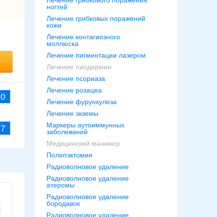
Лечение грибкового поражения
ногтей
Лечение грибковых поражений
кожи
Лечение контагиозного
моллюска
Лечение пигментации лазером
Лечение пиодермии
Лечение псориаза
Лечение розацеа
20
Лечение фурункулеза
Лечение экземы
Маркеры аутоиммунных
27
заболеваний
Медицинский маникюр
Полипэктомия
Радиоволновое удаление
Радиоволновое удаление
атеромы
Радиоволновое удаление
бородавок
Радиоволновое удаление