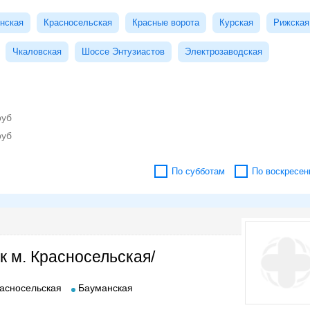
нская
Красносельская
Красные ворота
Курская
Рижская
Чкаловская
Шоссе Энтузиастов
Электрозаводская
По субботам
По воскресен
к м. Красносельская/
асносельская
Бауманская