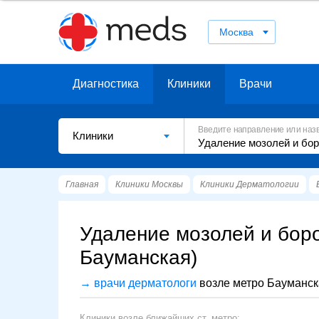
Москва
Диагностика
Клиники
Врачи
Введите направление или наз
Клиники
Главная
Клиники Москвы
Клиники Дерматологии
Удаление мозолей и боро
Бауманская)
→ врачи дерматологи
возле метро Бауманск
Клиники возле ближайших ст. метро: