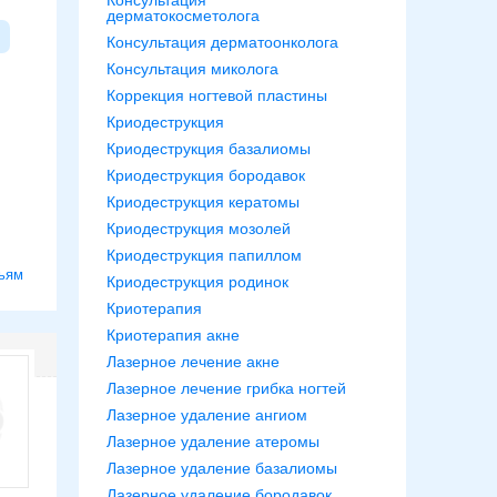
Консультация
дерматокосметолога
Консультация дерматоонколога
Консультация миколога
Коррекция ногтевой пластины
Криодеструкция
Криодеструкция базалиомы
Криодеструкция бородавок
Криодеструкция кератомы
Криодеструкция мозолей
Криодеструкция папиллом
ьям
Криодеструкция родинок
Криотерапия
Криотерапия акне
Лазерное лечение акне
Лазерное лечение грибка ногтей
Лазерное удаление ангиом
Лазерное удаление атеромы
Лазерное удаление базалиомы
Лазерное удаление бородавок