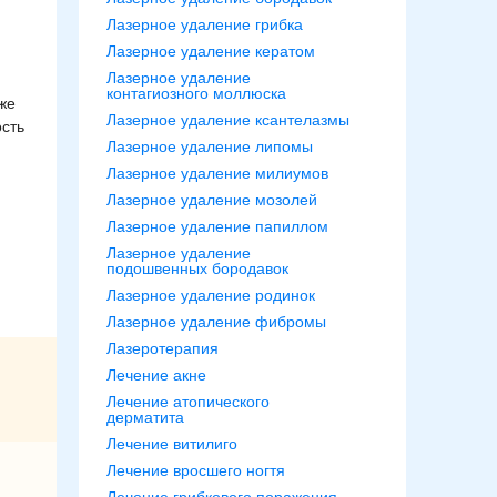
Лазерное удаление грибка
Лазерное удаление кератом
Лазерное удаление
контагиозного моллюска
же
Лазерное удаление ксантелазмы
ость
Лазерное удаление липомы
Лазерное удаление милиумов
Лазерное удаление мозолей
Лазерное удаление папиллом
Лазерное удаление
подошвенных бородавок
Лазерное удаление родинок
Лазерное удаление фибромы
Лазеротерапия
Лечение акне
Лечение атопического
дерматита
Лечение витилиго
Лечение вросшего ногтя