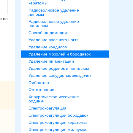
кератомы
Радиоволновое удаление
липомы
я на
Радиоволновое удаление
папиллом
Соскоб на демодекс
Удаление вросшего ногтя
Удаление кондилом
Удаление мозолей и бородавок
Удаление пигментации
Удаление родинок и папиллом
Удаление сосудистых звездочек
Фибротест
Фототерапия
Хирургическое иссечение
родинки
Электрокоагуляция
Электрокоагуляция бородавок
Электрокоагуляция кератомы
Электрокоагуляция милиумов