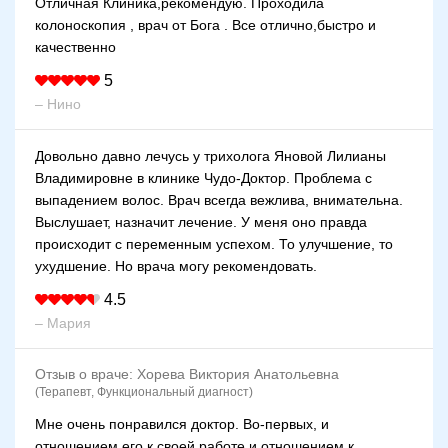
Отличная Клиника,рекомендую. Проходила
колоноскопия , врач от Бога . Все отлично,быстро и
качественно
5
– Нино
Довольно давно лечусь у трихолога Яновой Лилианы
Владимировне в клинике Чудо-Доктор. Проблема с
выпадением волос. Врач всегда вежлива, внимательна.
Выслушает, назначит лечение. У меня оно правда
происходит с переменным успехом. То улучшение, то
ухудшение. Но врача могу рекомендовать.
4.5
– Мария
Отзыв о враче:
Хорева Виктория Анатольевна
(Терапевт, Функциональный диагност)
Мне очень понравился доктор. Во-первых, и
отношением его к своей работе и отношением к