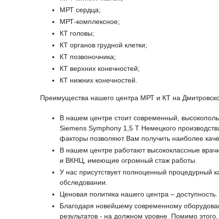
МРТ сердца;
МРТ-комплексное;
КТ головы;
КТ органов грудной клетки;
КТ позвоночника;
КТ верхних конечностей;
КТ нижних конечностей.
Преимущества нашего центра МРТ и КТ на Дмитровск
В нашем центре стоит современный, высокополь
Siemens Symphony 1,5 Т Немецкого производства 
факторы позволяют Вам получить наиболее каче
В нашем центре работают высококлассные врач
и ВКНЦ, имеющие огромный стаж работы.
У нас присутствует полноценный процедурный ка
обследовании.
Ценовая политика нашего центра – доступность.
Благодаря новейшему современному оборудовани
результатов - на должном уровне. Помимо этого