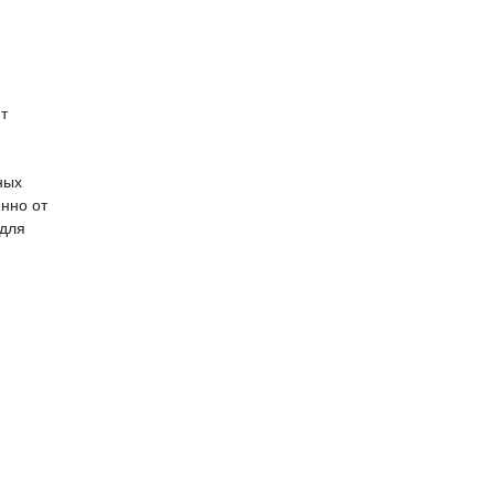
т
ных
енно от
 для