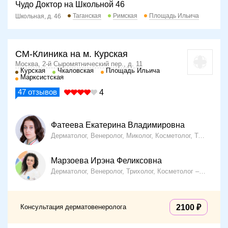
Чудо Доктор на Школьной 46
Таганская
Римская
Площадь Ильича
Школьная, д. 46
СМ-Клиника на м. Курская
Москва, 2-й Сыромятнический пер., д. 11
Курская
Чкаловская
Площадь Ильича
Марксистская
47
отзывов
4
Фатеева Екатерина Владимировна
Дерматолог, Венеролог, Миколог, Косметолог, Трихолог
Марзоева Ирэна Феликсовна
Дерматолог, Венеролог, Трихолог, Косметолог
14 лет о
Консультация дерматовенеролога
2100