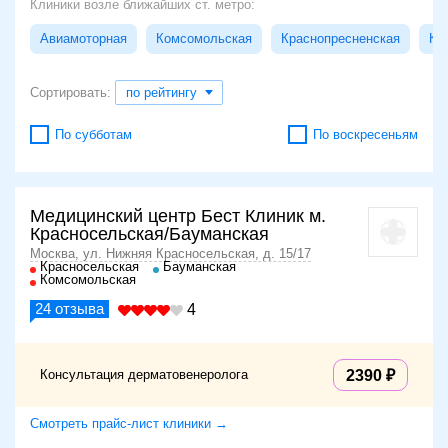
Клиники возле ближайших ст. метро:
Авиамоторная
Комсомольская
Краснопресненская
Кр
Сортировать:
по рейтингу
По субботам
По воскресеньям
Медицинский центр Бест Клиник м.
Красносельская/Бауманская
Москва, ул. Нижняя Красносельская, д. 15/17
Красносельская
Бауманская
Комсомольская
24
отзыва
4
Консультация дерматовенеролога
2390
Смотреть прайс-лист клиники →