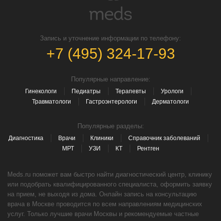
Запись и уточнение информации по телефону:
+7 (495) 324-17-93
Популярные направление:
Гинекологи
Педиатры
Терапевты
Урологи
Травматологи
Гастроэнтерологи
Дерматологи
Популярные разделы:
Диагностика
Врачи
Клиники
Справочник заболеваний
МРТ
УЗИ
КТ
Рентген
Meds.ru поможет вам быстро найти диагностический центр, клинику
или подобрать квалифицированного специалиста, оформить заявку
на прием, не выходя из дома. Онлайн запись на консультацию
врача в Москве проводится по всем направлениям медицинских
услуг. Только лучшие врачи Москвы и рекомендуемые частные