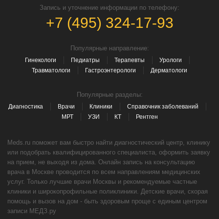
Запись и уточнение информации по телефону:
+7 (495) 324-17-93
Популярные направление:
Гинекологи
Педиатры
Терапевты
Урологи
Травматологи
Гастроэнтерологи
Дерматологи
Популярные разделы:
Диагностика
Врачи
Клиники
Справочник заболеваний
МРТ
УЗИ
КТ
Рентген
Meds.ru поможет вам быстро найти диагностический центр, клинику
или подобрать квалифицированного специалиста, оформить заявку
на прием, не выходя из дома. Онлайн запись на консультацию
врача в Москве проводится по всем направлениям медицинских
услуг. Только лучшие врачи Москвы и рекомендуемые частные
клиники и широкопрофильные поликлиники. Детские врачи, скорая
помощь и вызов на дом - быть здоровым проще с единым центром
записи МЕДЗ.ру