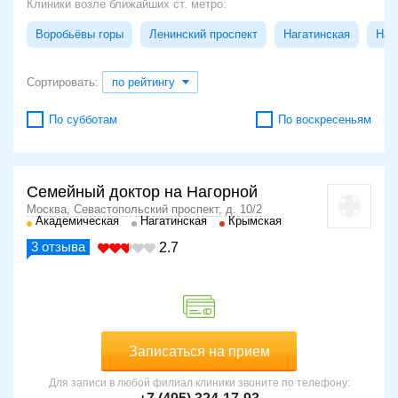
Клиники возле ближайших ст. метро:
Воробьёвы горы
Ленинский проспект
Нагатинская
Наг
Сортировать:
по рейтингу
По субботам
По воскресеньям
Семейный доктор на Нагорной
Москва, Севастопольский проспект, д. 10/2
Академическая
Нагатинская
Крымская
3
отзыва
2.7
Записаться на прием
Для записи в любой филиал клиники звоните по телефону: