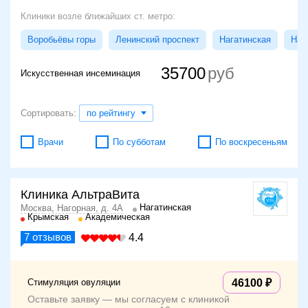
Клиники возле ближайших ст. метро:
Воробьёвы горы
Ленинский проспект
Нагатинская
Наг
35700
Искусственная инсеминация
Сортировать:
по рейтингу
Врачи
По субботам
По воскресеньям
Клиника АльтраВита
Нагатинская
Москва, Нагорная, д. 4А
Крымская
Академическая
7
отзывов
4.4
Стимуляция овуляции
46100
Оставьте заявку — мы согласуем с клиникой