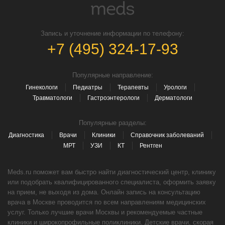
Запись и уточнение информации по телефону:
+7 (495) 324-17-93
Популярные направление:
Гинекологи
Педиатры
Терапевты
Урологи
Травматологи
Гастроэнтерологи
Дерматологи
Популярные разделы:
Диагностика
Врачи
Клиники
Справочник заболеваний
МРТ
УЗИ
КТ
Рентген
Meds.ru поможет вам быстро найти диагностический центр, клинику
или подобрать квалифицированного специалиста, оформить заявку
на прием, не выходя из дома. Онлайн запись на консультацию
врача в Москве проводится по всем направлениям медицинских
услуг. Только лучшие врачи Москвы и рекомендуемые частные
клиники и широкопрофильные поликлиники. Детские врачи, скорая