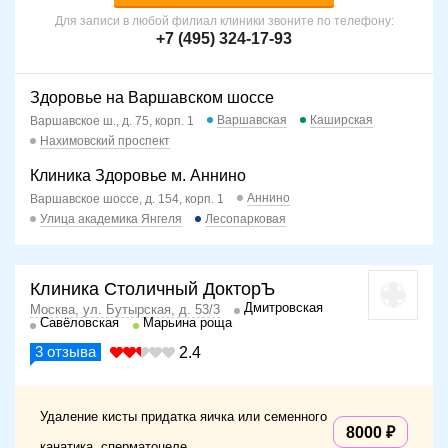
Для записи в любой филиал клиники звоните по телефону:
+7 (495) 324-17-93
Здоровье на Варшавском шоссе
Варшавская
Каширская
Варшавское ш., д. 75, корп. 1
Нахимовский проспект
Клиника Здоровье м. Аннино
Аннино
Варшавское шоссе, д. 154, корп. 1
Улица академика Янгеля
Лесопарковая
Клиника Столичный ДокторЪ
Дмитровская
Москва, ул. Бутырская, д. 53/3
Савёловская
Марьина роща
3
отзыва
2.4
Удаление кисты придатка яичка или семенного
8000
канатика, сперматоцеле