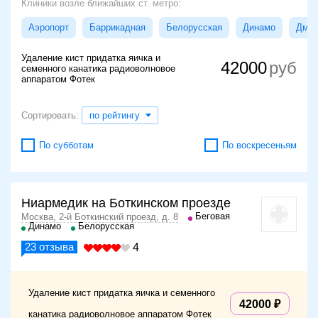
Клиники возле ближайших ст. метро:
Аэропорт
Баррикадная
Белорусская
Динамо
Дмит
Удаление кист придатка яичка и
42000
семенного канатика радиоволновое
аппаратом Фотек
Сортировать:
по рейтингу
По субботам
По воскресеньям
Ниармедик на Боткинском проезде
Беговая
Москва, 2-й Боткинский проезд, д. 8
Динамо
Белорусская
23
отзыва
4
Удаление кист придатка яичка и семенного
42000
канатика радиоволновое аппаратом Фотек