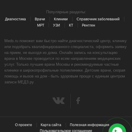
Популярные разделы:
Диагностика
Врачи
Клиники
Справочник заболеваний
МРТ
УЗИ
КТ
Рентген
Meds.ru поможет вам быстро найти диагностический центр, клинику
или подобрать квалифицированного специалиста, оформить заявку
на прием, не выходя из дома. Онлайн запись на консультацию
врача в Москве проводится по всем направлениям медицинских
услуг. Только лучшие врачи Москвы и рекомендуемые частные
клиники и широкопрофильные поликлиники. Детские врачи, скорая
помощь и вызов на дом - быть здоровым проще с единым центром
записи МЕДЗ.ру
О проекте
Карта сайта
Полезная информация
Пользовательское соглашение