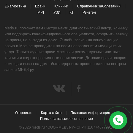
Диагностика
Врачи
Клиники
Справочник заболеваний
МРТ
УЗИ
КТ
Рентген
Meds.ru поможет вам быстро найти диагностический центр, клинику
или подобрать квалифицированного специалиста, оформить заявку
на прием, не выходя из дома. Онлайн запись на консультацию
врача в Москве проводится по всем направлениям медицинских
услуг. Только лучшие врачи Москвы и рекомендуемые частные
клиники и широкопрофильные поликлиники. Детские врачи, скорая
помощь и вызов на дом - быть здоровым проще с единым центром
записи МЕДЗ.ру
О проекте
Карта сайта
Полезная информация
Пользовательское соглашение
© 2026 meds.ru / ООО «МЕДЗ РУ» ОГРН 1167746779914