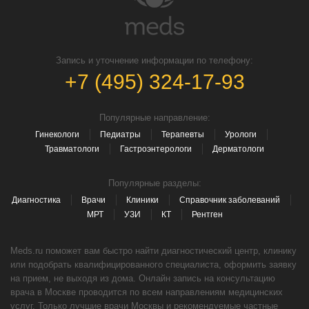
Запись и уточнение информации по телефону:
+7 (495) 324-17-93
Популярные направление:
Гинекологи
Педиатры
Терапевты
Урологи
Травматологи
Гастроэнтерологи
Дерматологи
Популярные разделы:
Диагностика
Врачи
Клиники
Справочник заболеваний
МРТ
УЗИ
КТ
Рентген
Meds.ru поможет вам быстро найти диагностический центр, клинику
или подобрать квалифицированного специалиста, оформить заявку
на прием, не выходя из дома. Онлайн запись на консультацию
врача в Москве проводится по всем направлениям медицинских
услуг. Только лучшие врачи Москвы и рекомендуемые частные