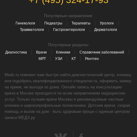
Популярные направление:
Гинекологи
Педиатры
Терапевты
Урологи
Травматологи
Гастроэнтерологи
Дерматологи
Популярные разделы:
Диагностика
Врачи
Клиники
Справочник заболеваний
МРТ
УЗИ
КТ
Рентген
Meds.ru поможет вам быстро найти диагностический центр, клинику
или подобрать квалифицированного специалиста, оформить заявку
на прием, не выходя из дома. Онлайн запись на консультацию
врача в Москве проводится по всем направлениям медицинских
услуг. Только лучшие врачи Москвы и рекомендуемые частные
клиники и широкопрофильные поликлиники. Детские врачи, скорая
помощь и вызов на дом - быть здоровым проще с единым центром
записи МЕДЗ.ру