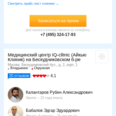
Смотреть прайс-лист клиники →
Записаться на прием
Для записи в клинику звоните по телефону:
+7 (495) 324-17-93
Медицинский центр IQ-cllinic (Айкью
Клиник) на Бескудниковском б-ре
Москва, Бескудниковский бул., д. 2, корп. 1
Владыкино
Окружная
20
отзывов
4.1
Калантаров Рубен Александрович
Уролог
22 года опыта
Бабалов Эдгар Эдуардович
Уролог, Андролог
21 год опыта