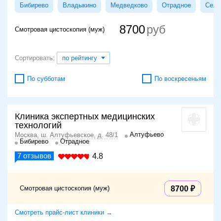
Бибирево
Владыкино
Медведково
Отрадное
Сели
8700
Смотровая цистоскопия (муж)
Сортировать:
по рейтингу
По субботам
По воскресеньям
Клиника экспертных медицинских
технологий
Алтуфьево
Москва, ш. Алтуфьевское, д. 48/1
Бибирево
Отрадное
7
отзывов
4.8
Смотровая цистоскопия (муж)
8700
Смотреть прайс-лист клиники →