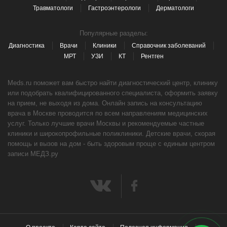
Травматологи
Гастроэнтерологи
Дерматологи
Популярные разделы:
Диагностика
Врачи
Клиники
Справочник заболеваний
МРТ
УЗИ
КТ
Рентген
Meds.ru поможет вам быстро найти диагностический центр, клинику
или подобрать квалифицированного специалиста, оформить заявку
на прием, не выходя из дома. Онлайн запись на консультацию
врача в Москве проводится по всем направлениям медицинских
услуг. Только лучшие врачи Москвы и рекомендуемые частные
клиники и широкопрофильные поликлиники. Детские врачи, скорая
помощь и вызов на дом - быть здоровым проще с единым центром
записи МЕДЗ.ру