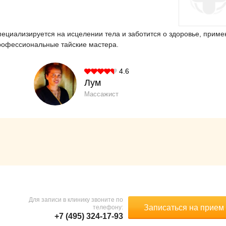
специализируется на исцелении тела и заботится о здоровье, приме
рофессиональные тайские мастера.
4.6
Лум
Массажист
Для записи в клинику звоните по
Записаться на прием
телефону:
+7 (495) 324-17-93