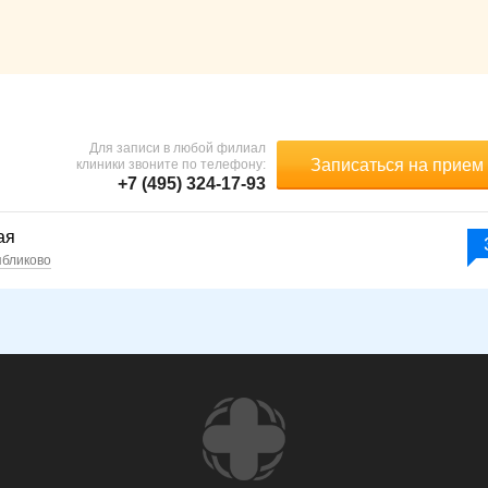
Для записи в любой филиал
Записаться на прием
клиники звоните по телефону:
+7 (495) 324-17-93
ая
ябликово