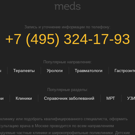
Запись и уточнение информации по телефону:
+7 (495) 324-17-93
Популярные направление:
ы
Терапевты
Урологи
Травматологи
Гастроэнт
Популярные разделы:
чи
Клиники
Справочник заболеваний
МРТ
УЗ
, клинику или подобрать квалифицированного специалиста, оформить
нсультацию врача в Москве проводится по всем направлениям
ендуемые частные клиники и широкопрофильные поликлиники. Детские