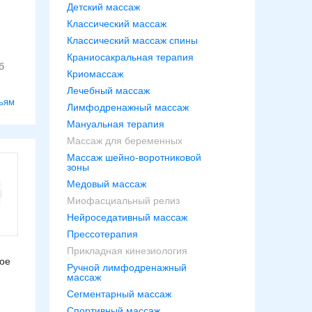
Детский массаж
Классический массаж
Классический массаж спины
Краниосакральная терапия
Криомассаж
Лечебный массаж
ьям
Лимфодренажный массаж
Мануальная терапия
Массаж для беременных
Массаж шейно-воротниковой
зоны
Медовый массаж
Миофасциальный релиз
Нейроседативный массаж
Прессотерапия
Прикладная кинезиология
ное
Ручной лимфодренажный
массаж
Сегментарный массаж
Спортивный массаж