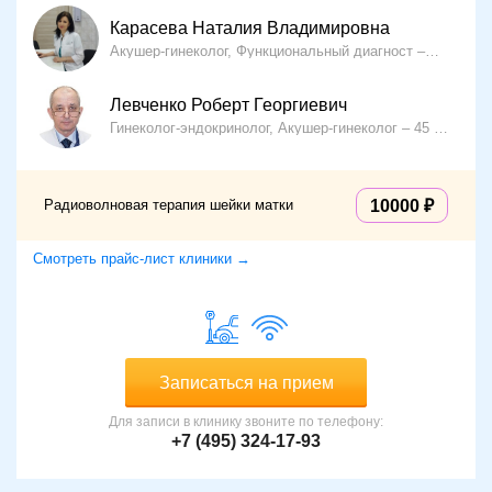
Карасева Наталия Владимировна
Акушер-гинеколог, Функциональный диагност
29 лет о
Левченко Роберт Георгиевич
Гинеколог-эндокринолог, Акушер-гинеколог
45 лет опыта
Радиоволновая терапия шейки матки
10000
Смотреть прайс-лист клиники →
Записаться на прием
Для записи в клинику звоните по телефону:
+7 (495) 324-17-93