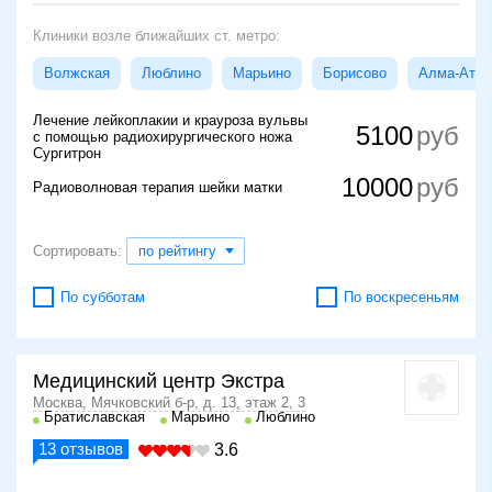
Клиники возле ближайших ст. метро:
Волжская
Люблино
Марьино
Борисово
Алма-Атин
Лечение лейкоплакии и крауроза вульвы
5100
с помощью радиохирургического ножа
Сургитрон
10000
Радиоволновая терапия шейки матки
Сортировать:
по рейтингу
По субботам
По воскресеньям
Медицинский центр Экстра
Москва, Мячковский б-р, д. 13, этаж 2, 3
Братиславская
Марьино
Люблино
13
отзывов
3.6