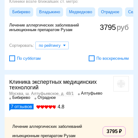
Клиники возле ближайших ст. метро:
Бибирево
Владыкино
Медведково
Отрадное
Сели
Лечение аллергических заболеваний
3795
инъекционным препаратом Рузам
Сортировать:
по рейтингу
По субботам
По воскресеньям
Клиника экспертных медицинских
технологий
Алтуфьево
Москва, ш. Алтуфьевское, д. 48/1
Бибирево
Отрадное
7
отзывов
4.8
Лечение аллергических заболеваний
3795
инъекционным препаратом Рузам