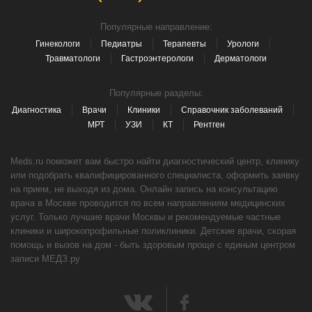
Популярные направление:
Гинекологи
Педиатры
Терапевты
Урологи
Травматологи
Гастроэнтерологи
Дерматологи
Популярные разделы:
Диагностика
Врачи
Клиники
Справочник заболеваний
МРТ
УЗИ
КТ
Рентген
Meds.ru поможет вам быстро найти диагностический центр, клинику
или подобрать квалифицированного специалиста, оформить заявку
на прием, не выходя из дома. Онлайн запись на консультацию
врача в Москве проводится по всем направлениям медицинских
услуг. Только лучшие врачи Москвы и рекомендуемые частные
клиники и широкопрофильные поликлиники. Детские врачи, скорая
помощь и вызов на дом - быть здоровым проще с единым центром
записи МЕДЗ.ру