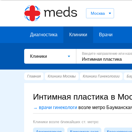
Москва
Диагностика
Клиники
Врачи
Введите направление или наз
Клиники
Главная
Клиники Москвы
Клиники Гинекологии
Ба
Интимная пластика в Мос
→ врачи гинекологи
возле метро Бауманска
Клиники возле ближайших ст. метро:
Авиамоторная
Комсомольская
Краснопресне