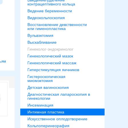
Введение/удаление
контрацептивного кольца
Ведение беременности
Видеокольпоскопия
Восстановление девственности
или гименопластика
Вульвэктомия
Выскабливание
Гинеколог-эндокринолог
Гинекологический мазок
ьям
Гинекологический массаж
Гиперстимуляция яичников
Гистероскопическая
миомэктомия
Детская вагиноскопия
Диагностическая лапароскопия в
гинекологии
Инсеминация
Интимная пластика
Искусственное оплодотворение
Кольпоперинеорафия