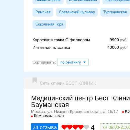
Римская
Сретенский бульвар
Тургеневская
Соколиная Гора
Коррекция точки G филлером
9900
Интимная пластика
40000
Сортировать:
по рейтингу
Сеть клиник БЕСТ КЛИНИК
Медицинский центр Бест Клини
Бауманская
Кр
Москва, ул. Нижняя Красносельская, д. 15/17
Комсомольская
4
24
отзыва
08:00-21:0