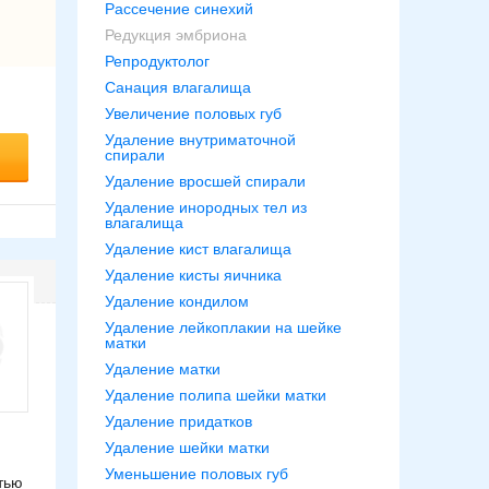
Рассечение синехий
Редукция эмбриона
Репродуктолог
Санация влагалища
Увеличение половых губ
Удаление внутриматочной
спирали
Удаление вросшей спирали
Удаление инородных тел из
влагалища
Удаление кист влагалища
Удаление кисты яичника
Удаление кондилом
Удаление лейкоплакии на шейке
матки
Удаление матки
Удаление полипа шейки матки
Удаление придатков
Удаление шейки матки
Уменьшение половых губ
тью