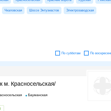
Чкаловская
Шоссе Энтузиастов
Электрозаводская
По субботам
По воскресен
к м. Красносельская/
асносельская
Бауманская
0