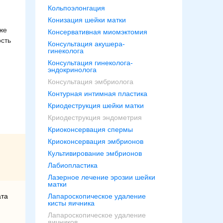
Кольпоэлонгация
Конизация шейки матки
же
Консервативная миомэктомия
ость
Консультация акушера-
гинеколога
Консультация гинеколога-
эндокринолога
Консультация эмбриолога
Контурная интимная пластика
Криодеструкция шейки матки
Криодеструкция эндометрия
Криоконсервация спермы
Криоконсервация эмбрионов
Культивирование эмбрионов
Лабиопластика
Лазерное лечение эрозии шейки
матки
Лапароскопическое удаление
ата
кисты яичника
Лапароскопическое удаление
яичников