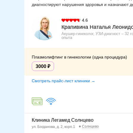
диагностируют нарушения здоровья и назначают д
4.6
Крапивина Наталья Леонид
Акушер-гинеколог, УЗИ-диагност
32 г
опыта
Плазмолифтинг в гинекологии (одна процедура)
3000
Смотреть прайс-лист клиники →
Клиника Легамед Солнцево
Солнцево
ул. Богданова, д. 2, корп.1