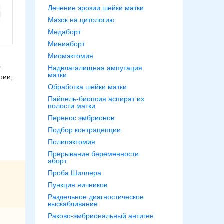
Лечение эрозии шейки матки
Мазок на цитологию
Медаборт
Миниаборт
Миомэктомия
р
Надвлагалищная ампутация
матки
рии,
Обработка шейки матки
Пайпель-биопсия аспират из
полости матки
Перенос эмбрионов
Подбор контрацепции
Полипэктомия
Прерывание беременности
аборт
Проба Шиллера
Пункция яичников
Раздельное диагностическое
выскабливание
Раково-эмбриональный антиген