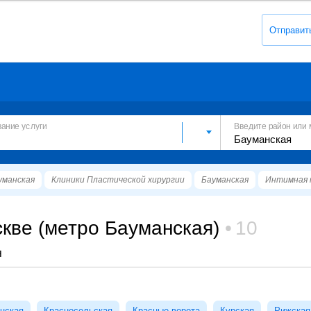
Отправит
вание услуги
Введите район или 
уманская
Клиники Пластической хирургии
Бауманская
Интимная 
кве (метро Бауманская)
10
я
нская
Красносельская
Красные ворота
Курская
Рижская