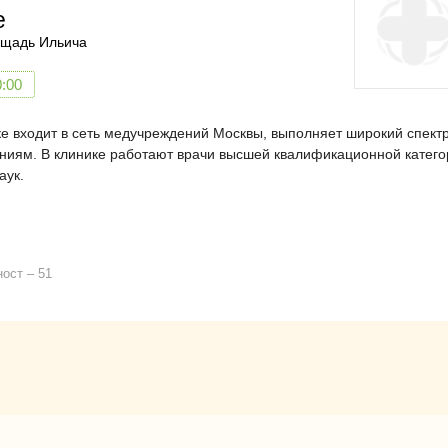
е
щадь Ильича
0:00
е входит в сеть медучреждений Москвы, выполняет широкий спект
ениям. В клинике работают врачи высшей квалификационной катего
аук.
ност
51