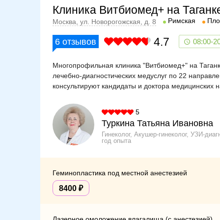
Клиника Витбиомед+ на Таганк
Римская
Пло
Москва, ул. Новорогожская, д. 8
4.7
6
отзывов
08:00-2
Многопрофильная клиника "Витбиомед+" на Таганк
лечебно-диагностических медуслуг по 22 направл
консультируют кандидаты и доктора медицинских н
5
Туркина Татьяна Ивановна
Гинеколог, Акушер-гинеколог, УЗИ-диаг
год опыта
Геминопластика под местной анестезией
8400
Лазерное омоложение влагалища (с анестезией)