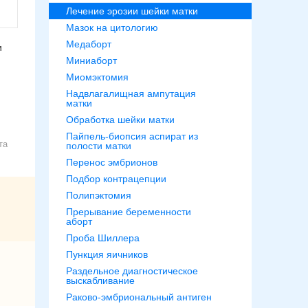
Лечение эрозии шейки матки
Мазок на цитологию
Медаборт
и
Миниаборт
Миомэктомия
Надвлагалищная ампутация
матки
Обработка шейки матки
Пайпель-биопсия аспират из
та
полости матки
Перенос эмбрионов
Подбор контрацепции
Полипэктомия
Прерывание беременности
аборт
Проба Шиллера
Пункция яичников
Раздельное диагностическое
выскабливание
Раково-эмбриональный антиген