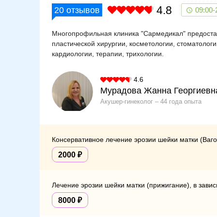
4.8
20
отзывов
09:00-
Многопрофильная клиника "Сармедикал" предостав
пластической хирургии, косметологии, стоматологи
кардиологии, терапии, трихологии.
4.6
Мурадова Жанна Георгиевн
Акушер-гинеколог
44 года опыта
Консервативное лечение эрозии шейки матки (Ваго
2000
Лечение эрозии шейки матки (прижигание), в завис
8000