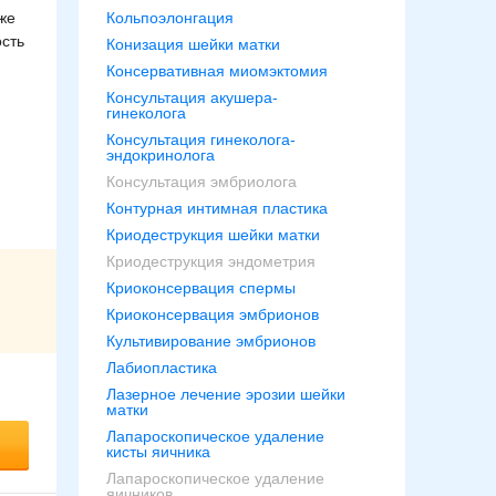
Кольпоэлонгация
же
ость
Конизация шейки матки
Консервативная миомэктомия
Консультация акушера-
гинеколога
Консультация гинеколога-
эндокринолога
Консультация эмбриолога
Контурная интимная пластика
Криодеструкция шейки матки
Криодеструкция эндометрия
Криоконсервация спермы
Криоконсервация эмбрионов
Культивирование эмбрионов
Лабиопластика
Лазерное лечение эрозии шейки
матки
Лапароскопическое удаление
кисты яичника
Лапароскопическое удаление
яичников