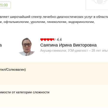
21:00
ляет широчайший спектр лечебно-диагностических услуг в област
и, офтальмологии, урологии, гинекологии, эндокринологии,
4.4
а
Саяпина Ирина Викторовна
Акушер-гинеколог, УЗИ-диагност
28 лет опы
тил/Солковагин)
имости от категории сложности