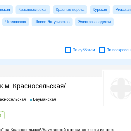
нская
Красносельская
Красные ворота
Курская
Рижская
Чкаловская
Шоссе Энтузиастов
Электрозаводская
По субботам
По воскресен
к м. Красносельская/
асносельская
Бауманская
0
 на Красносельской/Бауманской относится к сети из трех