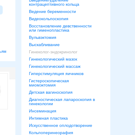
Введение/удаление
контрацептивного кольца
Ведение беременности
Видеокольпоскопия
Восстановление девственности
или гименопластика
Вульвэктомия
Выскабливание
ьям
Гинеколог-эндокринолог
Гинекологический мазок
Гинекологический массаж
Гиперстимуляция яичников
Гистероскопическая
миомэктомия
Детская вагиноскопия
Диагностическая лапароскопия в
гинекологии
Инсеминация
Интимная пластика
Искусственное оплодотворение
Кольпоперинеорафия