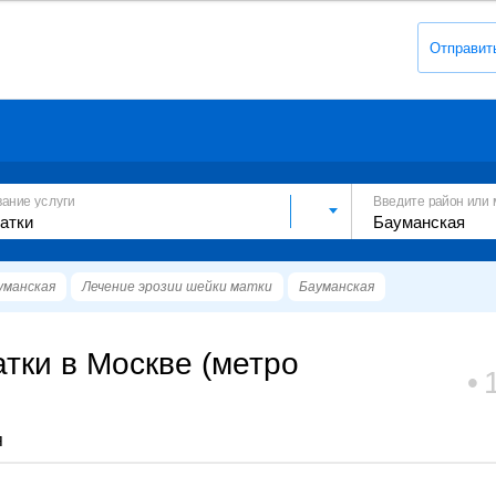
Отправит
вание услуги
Введите район или 
уманская
Лечение эрозии шейки матки
Бауманская
тки в Москве (метро
я