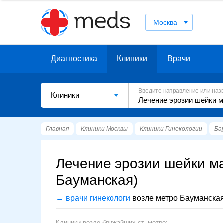
Москва
Диагностика
Клиники
Врачи
Введите направление или наз
Клиники
Главная
Клиники Москвы
Клиники Гинекологии
Ба
Лечение эрозии шейки ма
Бауманская)
→ врачи гинекологи
возле метро Бауманска
Клиники возле ближайших ст. метро: