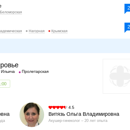
е
Беломорская
кадемическая
Нагорная
Крымская
оровье
 Ильича
Пролетарская
1:00
4.5
овна
Витязь Ольга Владимировна
ода
Акушер-гинеколог
20 лет опыта