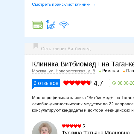
Смотреть прайс-лист клиники →
Сеть клиник Витбиомед
Клиника Витбиомед+ на Таганк
Римская
Пло
Москва, ул. Новорогожская, д. 8
4.7
6
отзывов
08:00-2
Многопрофильная клиника "Витбиомед+" на Таганк
лечебно-диагностических медуслуг по 22 направл
консультируют кандидаты и доктора медицинских н
5
Туркина Татьяна Ивановна