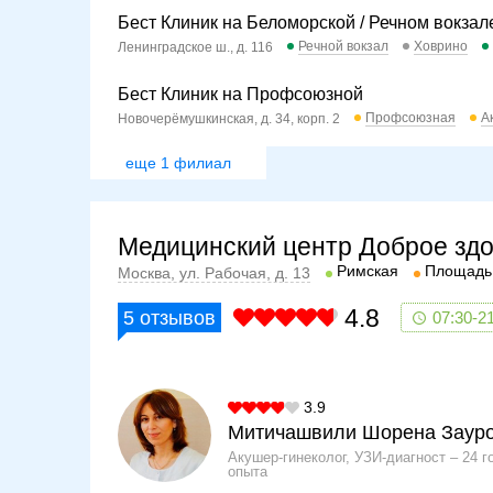
Бест Клиник на Беломорской / Речном вокзал
Речной вокзал
Ховрино
Ленинградское ш., д. 116
Бест Клиник на Профсоюзной
Профсоюзная
А
Новочерёмушкинская, д. 34, корп. 2
еще 1 филиал
Медицинский центр Доброе зд
Римская
Площадь
Москва, ул. Рабочая, д. 13
4.8
5
отзывов
07:30-2
3.9
Митичашвили Шорена Заур
Акушер-гинеколог, УЗИ-диагност
24 г
опыта