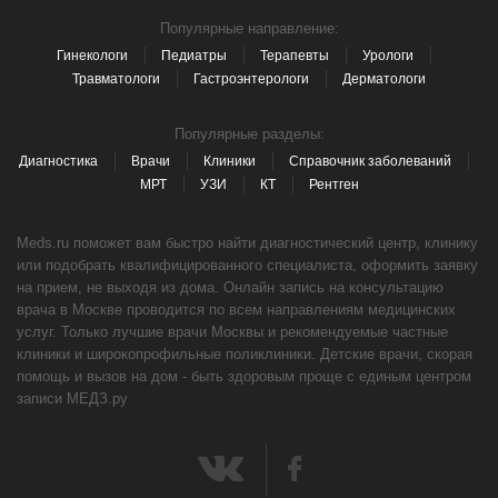
Популярные направление:
Гинекологи
Педиатры
Терапевты
Урологи
Травматологи
Гастроэнтерологи
Дерматологи
Популярные разделы:
Диагностика
Врачи
Клиники
Справочник заболеваний
МРТ
УЗИ
КТ
Рентген
Meds.ru поможет вам быстро найти диагностический центр, клинику
или подобрать квалифицированного специалиста, оформить заявку
на прием, не выходя из дома. Онлайн запись на консультацию
врача в Москве проводится по всем направлениям медицинских
услуг. Только лучшие врачи Москвы и рекомендуемые частные
клиники и широкопрофильные поликлиники. Детские врачи, скорая
помощь и вызов на дом - быть здоровым проще с единым центром
записи МЕДЗ.ру