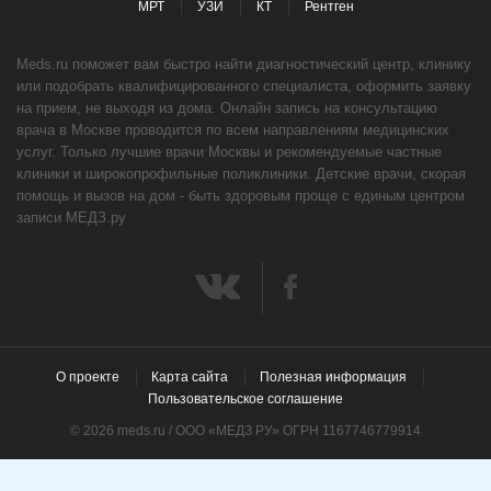
МРТ
УЗИ
КТ
Рентген
Meds.ru поможет вам быстро найти диагностический центр, клинику
или подобрать квалифицированного специалиста, оформить заявку
на прием, не выходя из дома. Онлайн запись на консультацию
врача в Москве проводится по всем направлениям медицинских
услуг. Только лучшие врачи Москвы и рекомендуемые частные
клиники и широкопрофильные поликлиники. Детские врачи, скорая
помощь и вызов на дом - быть здоровым проще с единым центром
записи МЕДЗ.ру
О проекте
Карта сайта
Полезная информация
Пользовательское соглашение
© 2026 meds.ru / ООО «МЕДЗ РУ» ОГРН 1167746779914