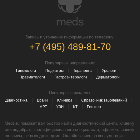
Запись и уточнение информации по телефону:
+7 (495) 489-81-70
Популярные направление:
Гинекологи
Педиатры
Терапевты
Урологи
Травматологи
Гастроэнтерологи
Дерматологи
Популярные разделы:
Диагностика
Врачи
Клиники
Справочник заболеваний
МРТ
УЗИ
КТ
Рентген
Meds.ru поможет вам быстро найти диагностический центр, клинику
или подобрать квалифицированного специалиста, оформить заявку
на прием, не выходя из дома. Онлайн запись на консультацию