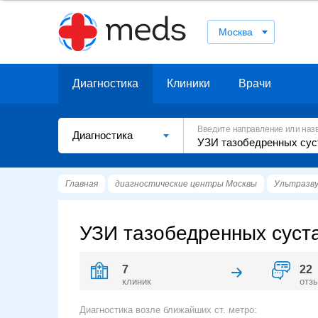
Москва
Диагностика
Клиники
Врачи
Введите направление или наз
Диагностика
Главная
диагностические центры Москвы
Ультразву
УЗИ тазобедренных суста
7
22
клиник
отз
Диагностика возле ближайших ст. метро: