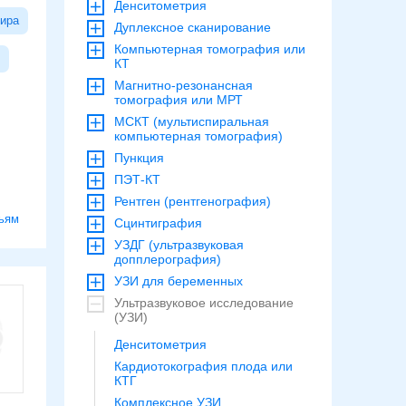
Денситометрия
ира
Дуплексное сканирование
Компьютерная томография или
КТ
Магнитно-резонансная
томография или МРТ
МСКТ (мультиспиральная
компьютерная томография)
Пункция
ПЭТ-КТ
Рентген (рентгенография)
ьям
Сцинтиграфия
УЗДГ (ультразвуковая
допплерография)
УЗИ для беременных
Ультразвуковое исследование
(УЗИ)
Денситометрия
Кардиотокография плода или
КТГ
Комплексное УЗИ