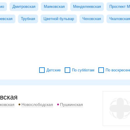
мо
Дмитровская
Маяковская
Менделеевская
Проспект М
ревская
Трубная
Цветной бульвар
Чеховская
Чкаловская
Детские
По субботам
По воскресен
вская
ковская
Новослободская
Пушкинская