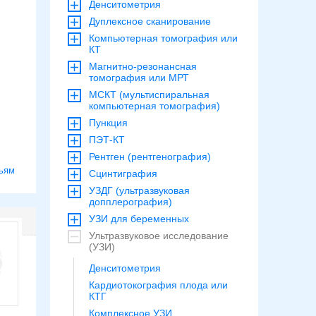
Денситометрия
Дуплексное сканирование
Компьютерная томография или
КТ
Магнитно-резонансная
томография или МРТ
МСКТ (мультиспиральная
компьютерная томография)
Пункция
ПЭТ-КТ
Рентген (рентгенография)
ьям
Сцинтиграфия
УЗДГ (ультразвуковая
допплерография)
УЗИ для беременных
Ультразвуковое исследование
(УЗИ)
Денситометрия
Кардиотокография плода или
КТГ
Комплексное УЗИ