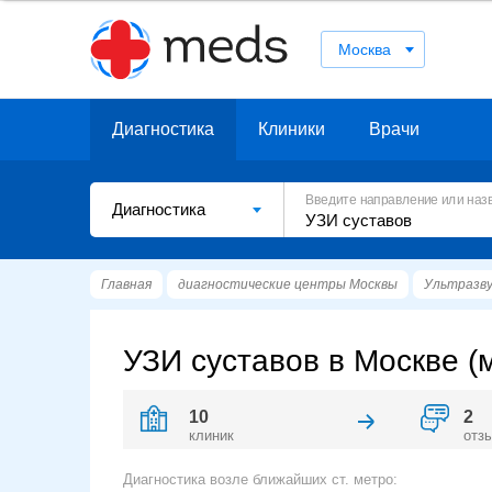
Москва
Диагностика
Клиники
Врачи
Введите направление или наз
Диагностика
Главная
диагностические центры Москвы
Ультразву
УЗИ суставов в Москве (
10
2
клиник
отз
Диагностика возле ближайших ст. метро: