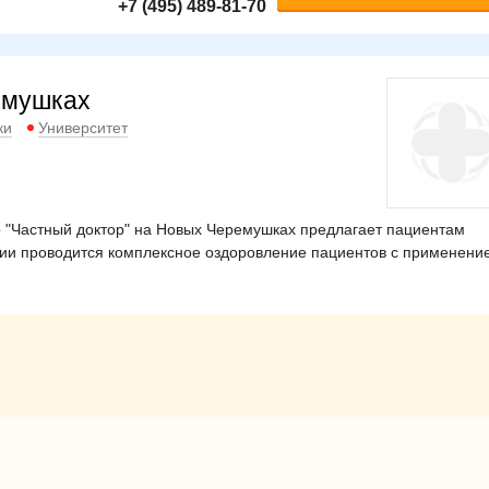
+7 (495) 489-81-70
емушках
ки
Университет
 "Частный доктор" на Новых Черемушках предлагает пациентам
нии проводится комплексное оздоровление пациентов с применени