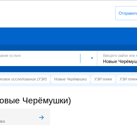
Отправит
вание услуги
Введите район или 
ковое исследование (УЗИ)
Новые Черёмушки
УЗИ почек
УЗИ поче
Новые Черёмушки)
ыва