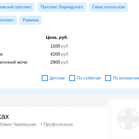
овский проспект
Проспект Вернадского
Севастопольская
роспект
Раменки
Цена, руб.
1100
ка
4200
таточной мочи
2800
Детские
По субботам
По воскресен
ках
Новые Черёмушки
Профсоюзная