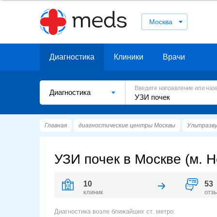
Москва
Диагностика
Клиники
Врачи
Введите направление или наз
Диагностика
Главная
диагностические центры Москвы
Ультразву
УЗИ почек в Москве (м. 
10
53
клиник
отз
Диагностика возле ближайших ст. метро: