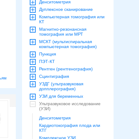
Денситометрия
Дуплексное сканирование
Компьютерная томография или
КТ
Магнитно-резонансная
томография или МРТ
МСКТ (мультиспиральная
компьютерная томография)
Пункция
ПЭТ-КТ
Рентген (рентгенография)
Сцинтиграфия
ьям
УЗДГ (ультразвуковая
допплерография)
УЗИ для беременных
Ультразвуковое исследование
(УЗИ)
Денситометрия
Кардиотокография плода или
КТГ
Комплексное УЗИ