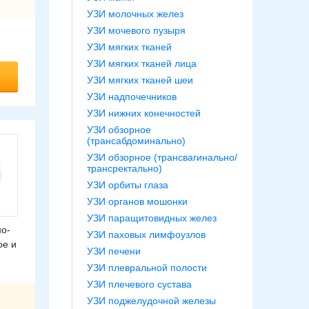
УЗИ молочных желез
УЗИ мочевого пузыря
УЗИ мягких тканей
УЗИ мягких тканей лица
УЗИ мягких тканей шеи
УЗИ надпочечников
УЗИ нижних конечностей
УЗИ обзорное
(трансабдоминально)
УЗИ обзорное (трансвагинально/
трансректально)
УЗИ орбиты глаза
УЗИ органов мошонки
УЗИ паращитовидных желез
но-
УЗИ паховых лимфоузлов
ое и
УЗИ печени
УЗИ плевральной полости
УЗИ плечевого сустава
УЗИ поджелудочной железы