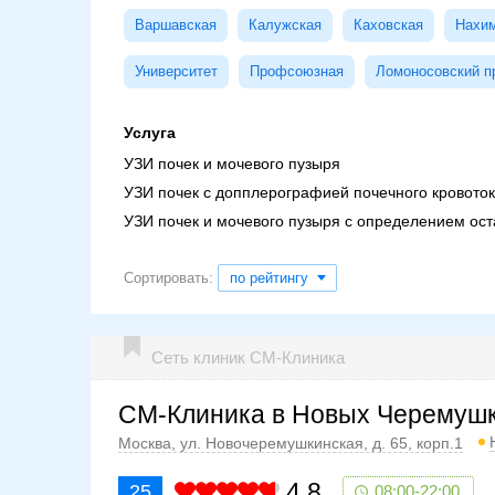
Варшавская
Калужская
Каховская
Нахим
Университет
Профсоюзная
Ломоносовский п
Услуга
УЗИ почек и мочевого пузыря
УЗИ почек с допплерографией почечного кровото
УЗИ почек и мочевого пузыря с определением ос
Сортировать:
по рейтингу
Сеть клиник СМ-Клиника
СМ-Клиника в Новых Черемуш
Москва, ул. Новочеремушкинская, д. 65, корп.1
4.8
25
08:00-22:00