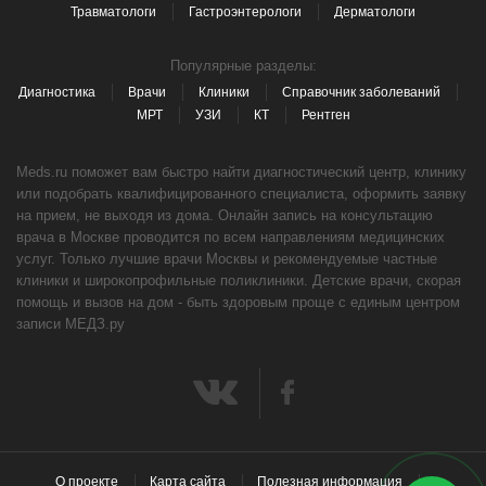
Травматологи
Гастроэнтерологи
Дерматологи
Популярные разделы:
Диагностика
Врачи
Клиники
Справочник заболеваний
МРТ
УЗИ
КТ
Рентген
Meds.ru поможет вам быстро найти диагностический центр, клинику
или подобрать квалифицированного специалиста, оформить заявку
на прием, не выходя из дома. Онлайн запись на консультацию
врача в Москве проводится по всем направлениям медицинских
услуг. Только лучшие врачи Москвы и рекомендуемые частные
клиники и широкопрофильные поликлиники. Детские врачи, скорая
помощь и вызов на дом - быть здоровым проще с единым центром
записи МЕДЗ.ру
О проекте
Карта сайта
Полезная информация