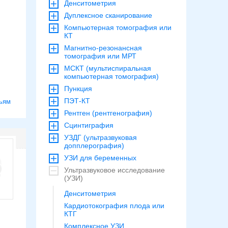
Денситометрия
Дуплексное сканирование
Компьютерная томография или
КТ
Магнитно-резонансная
томография или МРТ
МСКТ (мультиспиральная
компьютерная томография)
Пункция
ПЭТ-КТ
ьям
Рентген (рентгенография)
Сцинтиграфия
УЗДГ (ультразвуковая
допплерография)
УЗИ для беременных
Ультразвуковое исследование
(УЗИ)
Денситометрия
Кардиотокография плода или
КТГ
Комплексное УЗИ