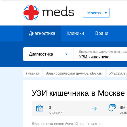
Москва
Диагностика
Клиники
Врачи
Введите направление или наз
Диагностика
Главная
диагностические центры Москвы
Ультразву
УЗИ кишечника в Москве
3
49
клиники
отз
Диагностика возле ближайших ст. метро: