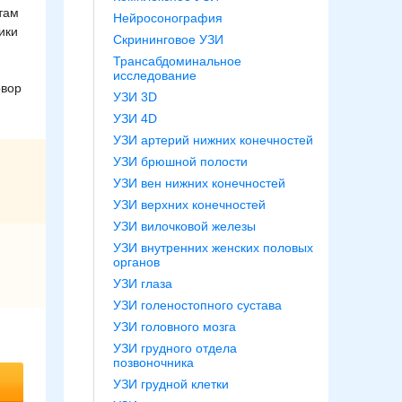
там
Нейросонография
ики
Скрининговое УЗИ
Трансабдоминальное
исследование
овор
УЗИ 3D
УЗИ 4D
УЗИ артерий нижних конечностей
УЗИ брюшной полости
УЗИ вен нижних конечностей
УЗИ верхних конечностей
УЗИ вилочковой железы
УЗИ внутренних женских половых
органов
УЗИ глаза
УЗИ голеностопного сустава
УЗИ головного мозга
УЗИ грудного отдела
позвоночника
УЗИ грудной клетки