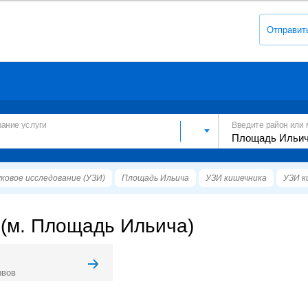
Отправит
вание услуги
Введите район или 
ковое исследование (УЗИ)
Площадь Ильича
УЗИ кишечника
УЗИ к
 (м. Площадь Ильича)
ывов