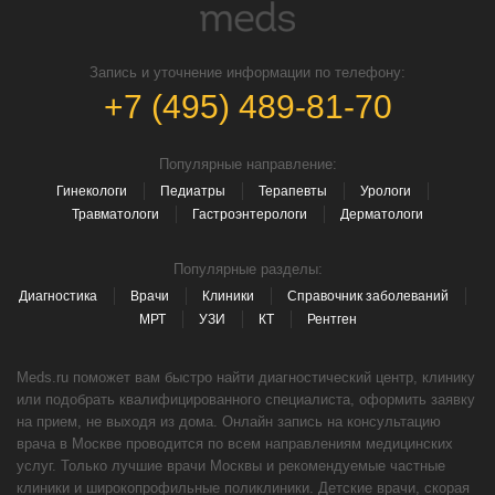
Запись и уточнение информации по телефону:
+7 (495) 489-81-70
Популярные направление:
Гинекологи
Педиатры
Терапевты
Урологи
Травматологи
Гастроэнтерологи
Дерматологи
Популярные разделы:
Диагностика
Врачи
Клиники
Справочник заболеваний
МРТ
УЗИ
КТ
Рентген
Meds.ru поможет вам быстро найти диагностический центр, клинику
или подобрать квалифицированного специалиста, оформить заявку
на прием, не выходя из дома. Онлайн запись на консультацию
врача в Москве проводится по всем направлениям медицинских
услуг. Только лучшие врачи Москвы и рекомендуемые частные
клиники и широкопрофильные поликлиники. Детские врачи, скорая