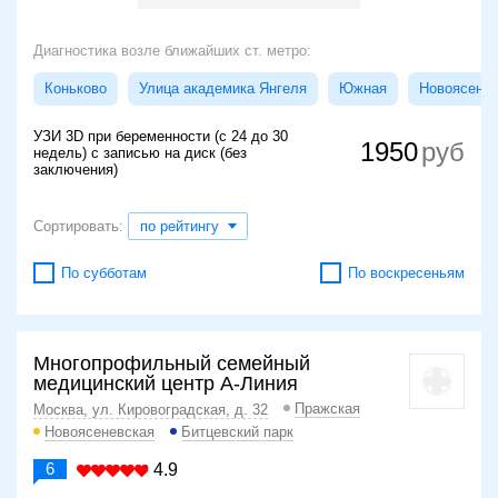
Диагностика возле ближайших ст. метро:
Коньково
Улица академика Янгеля
Южная
Новоясенев
УЗИ 3D при беременности (с 24 до 30
1950
недель) с записью на диск (без
заключения)
Сортировать:
по рейтингу
По субботам
По воскресеньям
Многопрофильный семейный
медицинский центр А-Линия
Пражская
Москва, ул. Кировоградская, д. 32
Новоясеневская
Битцевский парк
6
4.9