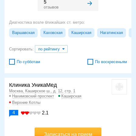
5
отзывов
Диагностика возле ближайших ст. метро:
Варшавская
Каховская
Каширская
Нагатинская
На
Сортировать:
по рейтингу
По субботам
По воскресеньям
Клиника УникаМед
Москва, Каширское ш., д. 12, стр. 1
Нахимовский проспект
Каширская
Верхние Котлы
4
2.1
Записаться на прием