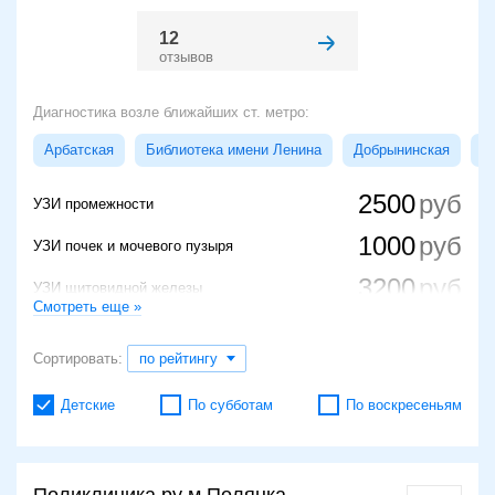
12
отзывов
Диагностика возле ближайших ст. метро:
Арбатская
Библиотека имени Ленина
Добрынинская
К
2500
УЗИ промежности
1000
УЗИ почек и мочевого пузыря
3200
УЗИ щитовидной железы
Смотреть еще »
2200
УЗИ позвоночника
Сортировать:
по рейтингу
Ультразвуковая навигация для проведения
1800
малоинвазивной манипуляции
Детские
По субботам
По воскресеньям