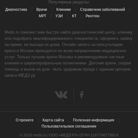
Популярные разделы:
Диагностика
Врачи
Клиники
Справочник заболеваний
МРТ
УЗИ
КТ
Рентген
Meds.ru поможет вам быстро найти диагностический центр, клинику
или подобрать квалифицированного специалиста, оформить заявку
на прием, не выходя из дома. Онлайн запись на консультацию
врача в Москве проводится по всем направлениям медицинских
услуг. Только лучшие врачи Москвы и рекомендуемые частные
клиники и широкопрофильные поликлиники. Детские врачи, скорая
помощь и вызов на дом - быть здоровым проще с единым центром
записи МЕДЗ.ру
О проекте
Карта сайта
Полезная информация
Пользовательское соглашение
© 2026 meds.ru / ООО «МЕДЗ РУ» ОГРН 1167746779914