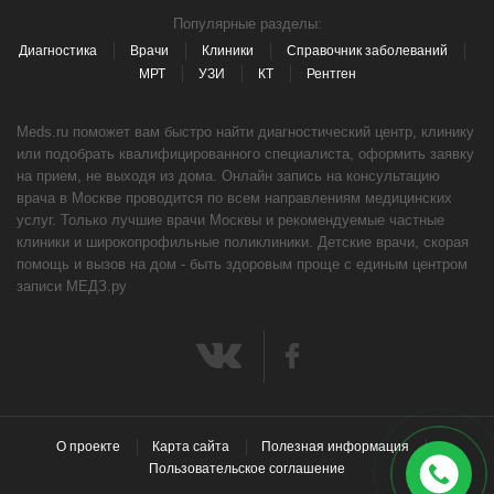
Популярные разделы:
Диагностика
Врачи
Клиники
Справочник заболеваний
МРТ
УЗИ
КТ
Рентген
Meds.ru поможет вам быстро найти диагностический центр, клинику
или подобрать квалифицированного специалиста, оформить заявку
на прием, не выходя из дома. Онлайн запись на консультацию
врача в Москве проводится по всем направлениям медицинских
услуг. Только лучшие врачи Москвы и рекомендуемые частные
клиники и широкопрофильные поликлиники. Детские врачи, скорая
помощь и вызов на дом - быть здоровым проще с единым центром
записи МЕДЗ.ру
О проекте
Карта сайта
Полезная информация
Пользовательское соглашение