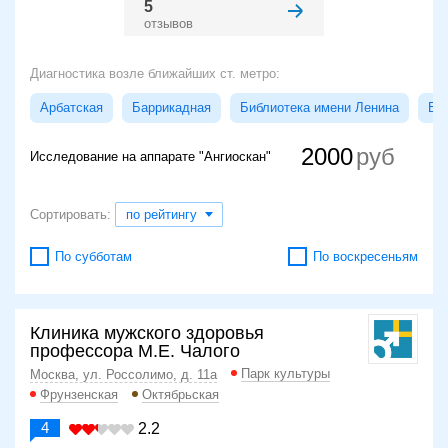
5
отзывов
Диагностика возле ближайших ст. метро:
Арбатская
Баррикадная
Библиотека имени Ленина
Бо
2000
Исследование на аппарате "Ангиоскан"
Сортировать:
по рейтингу
По субботам
По воскресеньям
Клиника мужского здоровья
профессора М.Е. Чалого
Парк культуры
Москва, ул. Россолимо, д. 11а
Фрунзенская
Октябрьская
4
2.2