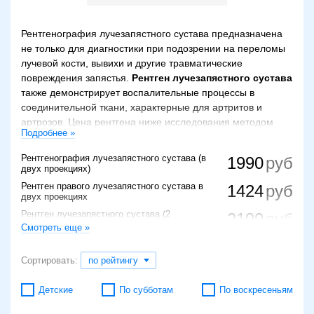
Рентгенография лучезапястного сустава предназначена
не только для диагностики при подозрении на переломы
лучевой кости, вывихи и другие травматические
повреждения запястья.
Рентген лучезапястного сустава
также демонстрирует воспалительные процессы в
соединительной ткани, характерные для артритов и
артрозов. Цена рентгена ниже исследования методом
Подробнее »
компьютерной томографии, но снимок, сделанный при
рентгенографии, дает полную информацию о состоянии
Рентгенография лучезапястного сустава (в
1990
костной и хрящевой ткани лучезапястного сустава.
двух проекциях)
Рентген правого лучезапястного сустава в
1424
Что выявляет обследование
двух проекциях
Рентген лучезапястного сустава (2
Рентгенологическое исследование предназначено для
2190
проекции)
Смотреть еще »
диагностики патологий костной и соединительной ткани,
Рентгенография лучезапястного сустава (1
1500
определения тяжести переломов лучевой кости, вывихов
проекция)
и других повреждений запястья. Рентген позволяет
Сортировать:
по рейтингу
Рентгенография лучезапястного сустава в
1900
определить:
2-х проекциях
Детские
По субботам
По воскресеньям
возможные новообразования в костях
Rg-графия лучезапястного сустава - 2
1655
проекции
лучезапястного сустава;