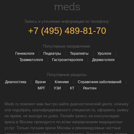
Запись и уточнение информации по телефону:
+7 (495) 489-81-70
Популярные направление:
Гинекологи
Педиатры
Терапевты
Урологи
Травматологи
Гастроэнтерологи
Дерматологи
Популярные разделы:
Диагностика
Врачи
Клиники
Справочник заболеваний
МРТ
УЗИ
КТ
Рентген
Meds.ru поможет вам быстро найти диагностический центр, клинику
или подобрать квалифицированного специалиста, оформить заявку
на прием, не выходя из дома. Онлайн запись на консультацию
врача в Москве проводится по всем направлениям медицинских
услуг. Только лучшие врачи Москвы и рекомендуемые частные
клиники и широкопрофильные поликлиники. Детские врачи, скорая