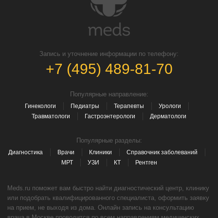
Запись и уточнение информации по телефону:
+7 (495) 489-81-70
Популярные направление:
Гинекологи
Педиатры
Терапевты
Урологи
Травматологи
Гастроэнтерологи
Дерматологи
Популярные разделы:
Диагностика
Врачи
Клиники
Справочник заболеваний
МРТ
УЗИ
КТ
Рентген
Meds.ru поможет вам быстро найти диагностический центр, клинику
или подобрать квалифицированного специалиста, оформить заявку
на прием, не выходя из дома. Онлайн запись на консультацию
врача в Москве проводится по всем направлениям медицинских