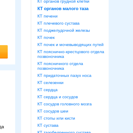
КТ органов грудной клетки
КТ органов малого таза
КТ печени
КТ плечевого сустава
КТ поджелудочной железы
КТ почек
КТ почек и мочевыводящих путей
КТ пояснично-крестцового отдела
позвоночника
КТ поясничного отдела
позвоночника
КТ придаточных пазух носа
КТ селезенки
КТ сердца
КТ сердца и сосудов
КТ сосудов головного мозга
КТ сосудов шеи
,
КТ стопы или кисти
КТ сустава
да
КТ тазобедренного сустава