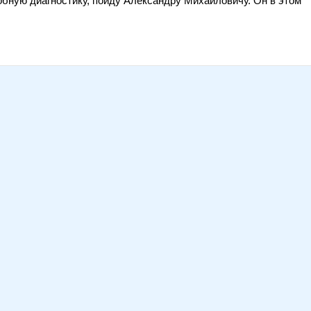
бную диагностику, пойду Александру Михайловичу. Он в этом