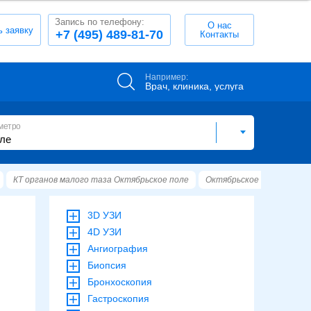
Запись по телефону:
О нас
ь заявку
+7 (495) 489-81-70
Контакты
Например:
Врач, клиника, услуга
метро
КТ органов малого таза Октябрьское поле
Октябрьское поле
детс
3D УЗИ
4D УЗИ
Ангиография
Биопсия
Бронхоскопия
Гастроскопия