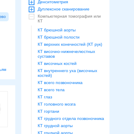
Денситометрия
Дуплексное сканирование
Компьютерная томография или
ево
КТ
КТ брюшной аорты
КТ брюшной полости
КТ верхних конечностей (КТ рук)
КТ височно-нижнечелюстных
суставов
КТ височных костей
ьям
КТ внутреннего уха (височных
костей)
КТ всего позвоночника
КТ всего тела
КТ глаз
КТ головного мозга
КТ гортани
КТ грудного отдела позвоночника
КТ грудной аорты
КТ грудной аорты