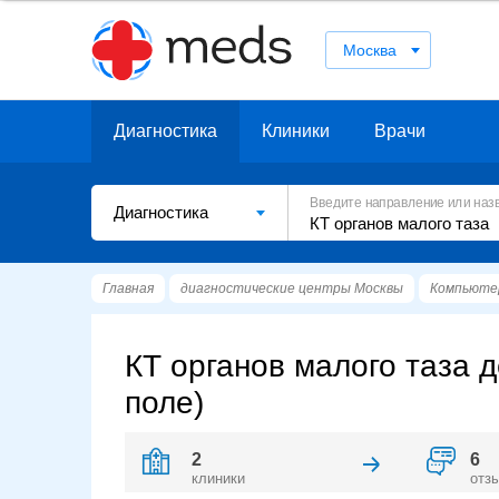
Москва
Диагностика
Клиники
Врачи
Введите направление или наз
Диагностика
Главная
диагностические центры Москвы
Компьюте
КТ органов малого таза д
поле)
2
6
клиники
отз