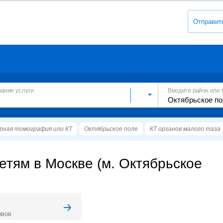
Отправит
вание услуги
Введите район или 
рная томография или КТ
Октябрьское поле
КТ органов малого таза
етям в Москве (м. Октябрьское
ывов