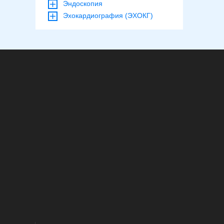
Эндоскопия
Эхокардиография (ЭХОКГ)