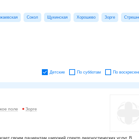
жаевская
Сокол
Щукинская
Хорошево
Зорге
Стрешн
Детские
По субботам
По воскресен
кое поле
Зорге
ает своим пациентам широкий спектр диагностических услуг. В