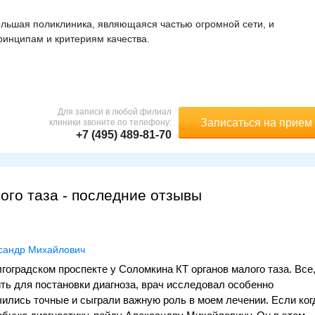
льшая поликлиника, являющаяся частью огромной сети, и
инципам и критериям качества.
Для записи в любой филиал
Записаться на прием
клиники звоните по телефону:
+7 (495) 489-81-70
ого таза - последние отзывы
сандр Михайлович
оградском проспекте у Соломкина КТ органов малого таза. Все
ь для постановки диагноза, врач исследовал особенно
ились точные и сыграли важную роль в моем лечении. Если ког