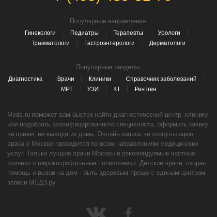
Популярные направление:
Гинекологи
Педиатры
Терапевты
Урологи
Травматологи
Гастроэнтерологи
Дерматологи
Популярные разделы:
Диагностика
Врачи
Клиники
Справочник заболеваний
МРТ
УЗИ
КТ
Рентген
Meds.ru поможет вам быстро найти диагностический центр, клинику
или подобрать квалифицированного специалиста, оформить заявку
на прием, не выходя из дома. Онлайн запись на консультацию
врача в Москве проводится по всем направлениям медицинских
услуг. Только лучшие врачи Москвы и рекомендуемые частные
клиники и широкопрофильные поликлиники. Детские врачи, скорая
помощь и вызов на дом - быть здоровым проще с единым центром
записи МЕДЗ.ру