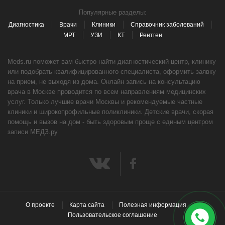
Популярные разделы:
Диагностика
Врачи
Клиники
Справочник заболеваний
МРТ
УЗИ
КТ
Рентген
Meds.ru поможет вам быстро найти диагностический центр, клинику
или подобрать квалифицированного специалиста, оформить заявку
на прием, не выходя из дома. Онлайн запись на консультацию
врача в Москве проводится по всем направлениям медицинских
услуг. Только лучшие врачи Москвы и рекомендуемые частные
клиники и широкопрофильные поликлиники. Детские врачи, скорая
помощь и вызов на дом - быть здоровым проще с единым центром
записи МЕДЗ.ру
О проекте
Карта сайта
Полезная информация
Пользовательское соглашение