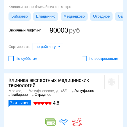
Клиники возле ближайших ст. метро:
Бибирево
Владыкино
Медведково
Отрадное
Сели
90000
Височный лифтинг
Сортировать:
по рейтингу
По субботам
По воскресеньям
Клиника экспертных медицинских
технологий
Алтуфьево
Москва, ш. Алтуфьевское, д. 48/1
Бибирево
Отрадное
7
отзывов
4.8