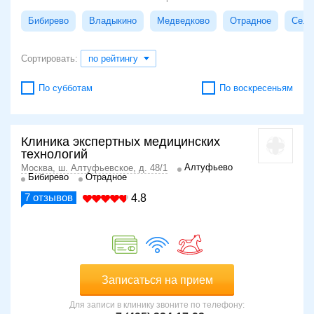
Бибирево
Владыкино
Медведково
Отрадное
Сели
Сортировать:
по рейтингу
По субботам
По воскресеньям
Клиника экспертных медицинских
технологий
Алтуфьево
Москва, ш. Алтуфьевское, д. 48/1
Бибирево
Отрадное
7
отзывов
4.8
Записаться на прием
Для записи в клинику звоните по телефону: