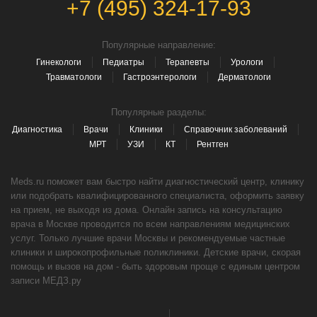
+7 (495) 324-17-93
Популярные направление:
Гинекологи
Педиатры
Терапевты
Урологи
Травматологи
Гастроэнтерологи
Дерматологи
Популярные разделы:
Диагностика
Врачи
Клиники
Справочник заболеваний
МРТ
УЗИ
КТ
Рентген
Meds.ru поможет вам быстро найти диагностический центр, клинику
или подобрать квалифицированного специалиста, оформить заявку
на прием, не выходя из дома. Онлайн запись на консультацию
врача в Москве проводится по всем направлениям медицинских
услуг. Только лучшие врачи Москвы и рекомендуемые частные
клиники и широкопрофильные поликлиники. Детские врачи, скорая
помощь и вызов на дом - быть здоровым проще с единым центром
записи МЕДЗ.ру