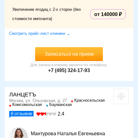
Противопоказания:
Увеличение ягодиц с 2-х сторон (без
кахексия;
от 140000
обострение хронических заболеваний
стоимости импланта)
(бронхиальная астма, почечная недостаточность);
воспалительные процессы на ягодицах;
Смотреть прайс-лист клиники →
болезни органов кроветворения или нарушение
свертываемости крови;
онкологические заболевания различных органов;
сахарный диабет;
Записаться на прием
психиатрические болезни.
Для записи в клинику звоните по телефону:
+7 (495) 324-17-93
Как подготовиться к процедуре
Перед проведением эндопротезирования проводится
комплексное обследование, включающее:
ЛАНЦЕТЪ
консультацию терапевта, пластического хирурга;
Красносельская
Москва, ул. Ольховская, д. 27
Комсомольская
Бауманская
общий анализ мочи, крови;
анализ крови на СПИД;
8
отзывов
2.4
анализ крови на реакцию Вассермана;
исследование крови на вирусные гепатиты;
выполнение коагулограммы.
Мантурова Наталья Евгеньевна