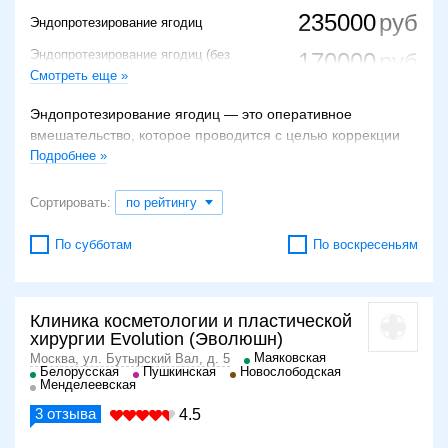
235000
Эндопротезирование ягодиц
Эндопротезирование ягодиц (без
170000
имплантатов)
Смотреть еще »
Увеличение ягодиц с 2-х сторон (без
140000
стоимости импланта)
Эндопротезирование ягодиц — это оперативное
вмешательство, которое проводится с целью коррекции
ягодиц с помощью искусственных имплантатов.
Подробнее »
Основные показания
Сортировать:
по рейтингу
Показания к эндопротезированию ягодиц:
По субботам
По воскресеньям
желание женщины или мужчины изменить форму
или размер ягодиц;
неэффективность физических нагрузок для
достижения желаемого эффекта;
Клиника косметологии и пластической
возрастные изменения в этой области;
хирургии Evolution (Эволюшн)
врожденные аномалии органа;
Маяковская
Москва, ул. Бутырский Вал, д. 5
Белорусская
Пушкинская
Новослободская
быстрое похудение, в результате которого
Менделеевская
произошло обвисание ягодиц;
травматическое повреждение.
3
отзыва
4.5