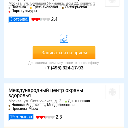
Москва, ул. Большая Якиманка, дом 22, корпус 3
Пациента укладывают на живот, обрабатывают кожу в
Полянка
Третьяковская
Октябрьская
области копчика антисептиком и делают между
Парк культуры
ягодичными складками разрез длиной 5 см. Вставляют
3
отзыва
2.4
имплантат, зашивают разрез, шов обрабатывают
антисептиком.
Возможные осложнения:
кровотечения;
Записаться на прием
сильный отек ягодиц;
гиперемия ягодиц;
Для записи в клинику звоните по телефону:
инфицирование швов;
+7 (495) 324-17-93
накопление жидкости в месте проведения
процедуры.
Для избежания осложнений и повторных операций
Международный центр охраны
следует соблюдать несколько важных рекомендаций:
здоровья
Достоевская
Москва, ул. Октябрьская, д. 2
носить компрессионное белье;
Новослободская
Менделеевская
Проспект Мира
не посещать бани и сауны;
исключить физические нагрузки;
19
отзывов
2.3
отказаться от жирной, жареной, соленой пищи.