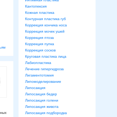
Интимная пластика
Кантопексия
Кожная пластика
Контурная пластика губ
Коррекция кончика носа
Коррекция мочек ушей
Коррекция птоза
ить
Коррекция пупка
ьям
Коррекция сосков
Круговая пластика лица
Лабиопластика
Лечение гипергидроза
Лигаментотомия
Липомоделирование
Липосакция
Липосакция бедер
Липосакция голени
Липосакция живота
еных
Липосакция подбородка