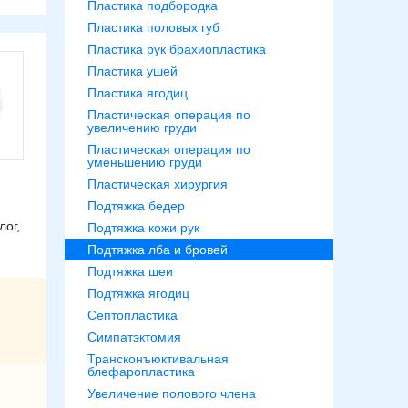
Пластика подбородка
Пластика половых губ
Пластика рук брахиопластика
Пластика ушей
Пластика ягодиц
Пластическая операция по
увеличению груди
Пластическая операция по
уменьшению груди
Пластическая хирургия
Подтяжка бедер
ог,
Подтяжка кожи рук
Подтяжка лба и бровей
Подтяжка шеи
Подтяжка ягодиц
Септопластика
Симпатэктомия
Трансконъюктивальная
блефаропластика
Увеличение полового члена