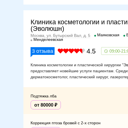
Оперативное вмешательство длится от 1 до 2-3 ча
В первые несколько дней после операции наблюда
обезболивающие и антибактериальные средства.
Клиника косметологии и пласти
Период восстановления составляет в среднем 10-
(Эволюшн)
Маяковская
Москва, ул. Бутырский Вал, д. 5
В редких случаях возможны следующие осложнен
Менделеевская
асимметричность бровей;
4.5
3
отзыва
09:00-21:
развитие воспалительного процесса в мест
инфицирование ран;
выделение секрета или гнойного содержимог
Клиника косметологии и пластической хирургии "Э
предоставляет новейшие услуги пациентам. Среди
дерматокосметолог, пластический хирург, лазеротер
Подтяжка лба
от 80000
Коррекция птоза бровей с 2-х сторон