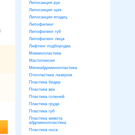
Липосакция рук
Липосакция щек
Липосакция ягодиц
Липофилинг
ь
6
Липофилинг губ
Липофилинг лица
Лифтинг подбородка
Маммопластика
 и
Мастопексия
Миниабдоминопластика
Отопластика лазером
Пластика бедер
Пластика век
з и
Пластика голеней
Пластика груди
Пластика губ
Пластика живота
абдоминопластика
я).
Пластика носа