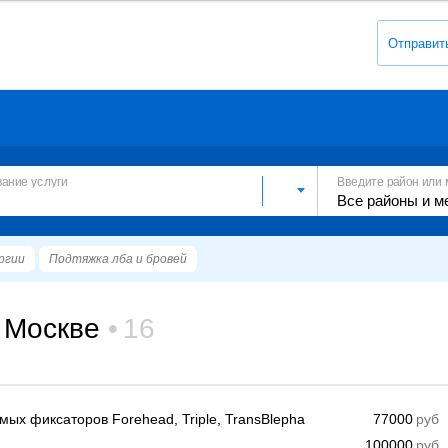
Отправит
вание услуги
Введите район или 
ргии
Подтяжка лба и бровей
 Москве
16
ых фиксаторов Forehead, Triple, TransBlepha
77000
100000