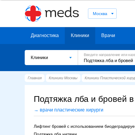
Москва
Диагностика
Клиники
Врачи
Введите направление или наз
Клиники
Главная
Клиники Москвы
Клиники Пластической хиру
Подтяжка лба и бровей в
→ врачи пластические хирурги
Лифтинг бровей с использованием биодеградируем
Подтяжка лба нитями