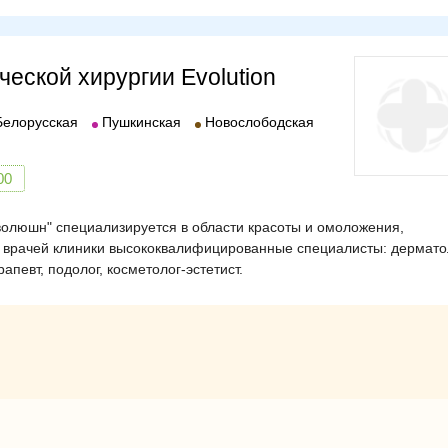
сов, в зависимости от сложности случая.
ются отеки, гематомы, припухлости. Врач назначает
ческой хирургии Evolution
12 дней.
Белорусская
Пушкинская
Новослободская
ия:
00
ах наложения швов;
о из области разрезов.
волюшн" специализируется в области красоты и омоложения,
 врачей клиники высококвалифицированные специалисты: дерматол
апевт, подолог, косметолог-эстетист.