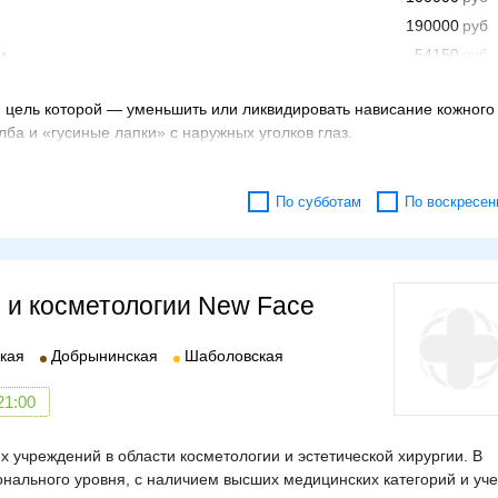
190000
и
54150
100000
 цель которой — уменьшить или ликвидировать нависание кожного
143000
лба и «гусиные лапки» с наружных уголков глаз.
54000
140000
позволяет придать лицу более эстетичный вид, омолодить и устран
146000
По субботам
По воскресен
50000
новные показания
и и косметологии New Face
кая
Добрынинская
Шаболовская
й кости (переносицы);
21:00
ие бровей;
ласти лба, уголков глаз или висков;
лицу опечаленный вид.
х учреждений в области косметологии и эстетической хирургии. В
нального уровня, с наличием высших медицинских категорий и уч
готовиться к процедуре