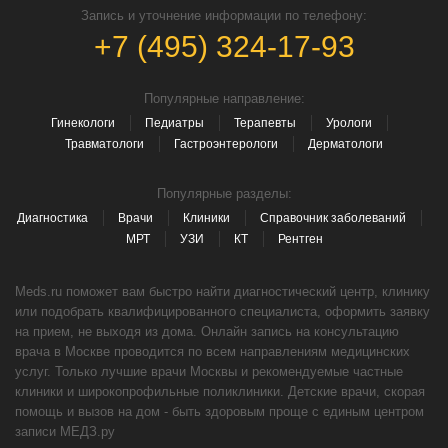
Запись и уточнение информации по телефону:
+7 (495) 324-17-93
Популярные направление:
Гинекологи
Педиатры
Терапевты
Урологи
Травматологи
Гастроэнтерологи
Дерматологи
Популярные разделы:
Диагностика
Врачи
Клиники
Справочник заболеваний
МРТ
УЗИ
КТ
Рентген
Meds.ru поможет вам быстро найти диагностический центр, клинику
или подобрать квалифицированного специалиста, оформить заявку
на прием, не выходя из дома. Онлайн запись на консультацию
врача в Москве проводится по всем направлениям медицинских
услуг. Только лучшие врачи Москвы и рекомендуемые частные
клиники и широкопрофильные поликлиники. Детские врачи, скорая
помощь и вызов на дом - быть здоровым проще с единым центром
записи МЕДЗ.ру