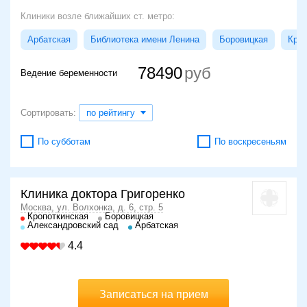
Клиники возле ближайших ст. метро:
Арбатская
Библиотека имени Ленина
Боровицкая
Кроп
78490
Ведение беременности
Сортировать:
по рейтингу
По субботам
По воскресеньям
Клиника доктора Григоренко
Москва, ул. Волхонка, д. 6, стр. 5
Кропоткинская
Боровицкая
Александровский сад
Арбатская
4.4
Записаться на прием