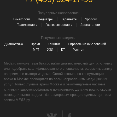
Популярные направление:
Гинекологи
Педиатры
Терапевты
Урологи
Травматологи
Гастроэнтерологи
Дерматологи
Популярные разделы:
Диагностика
Врачи
Клиники
Справочник заболеваний
МРТ
УЗИ
КТ
Рентген
Meds.ru поможет вам быстро найти диагностический центр, клинику
или подобрать квалифицированного специалиста, оформить заявку
на прием, не выходя из дома. Онлайн запись на консультацию
врача в Москве проводится по всем направлениям медицинских
услуг. Только лучшие врачи Москвы и рекомендуемые частные
клиники и широкопрофильные поликлиники. Детские врачи, скорая
помощь и вызов на дом - быть здоровым проще с единым центром
записи МЕДЗ.ру