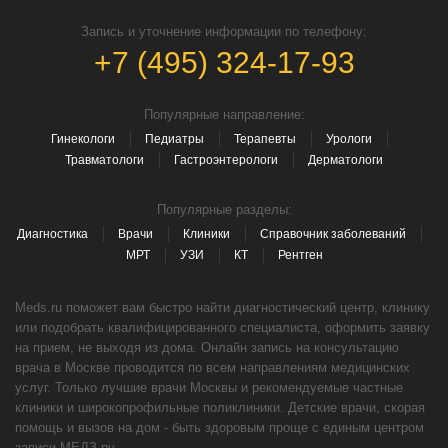
Запись и уточнение информации по телефону:
+7 (495) 324-17-93
Популярные направление:
Гинекологи
Педиатры
Терапевты
Урологи
Травматологи
Гастроэнтерологи
Дерматологи
Популярные разделы:
Диагностика
Врачи
Клиники
Справочник заболеваний
МРТ
УЗИ
КТ
Рентген
Meds.ru поможет вам быстро найти диагностический центр, клинику
или подобрать квалифицированного специалиста, оформить заявку
на прием, не выходя из дома. Онлайн запись на консультацию
врача в Москве проводится по всем направлениям медицинских
услуг. Только лучшие врачи Москвы и рекомендуемые частные
клиники и широкопрофильные поликлиники. Детские врачи, скорая
помощь и вызов на дом - быть здоровым проще с единым центром
записи МЕДЗ.ру