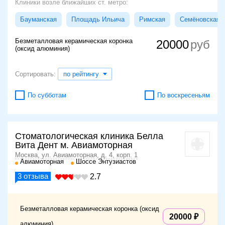
Клиники возле ближайших ст. метро:
Бауманская
Площадь Ильича
Римская
Семёновская
Безметалловая керамическая коронка
20000
(оксид алюминия)
Сортировать:
по рейтингу
По субботам
По воскресеньям
Стоматологическая клиника Белла
Вита Дент м. Авиамоторная
Москва, ул. Авиамоторная, д. 4, корп. 1
Авиамоторная
Шоссе Энтузиастов
3
отзыва
2.7
Безметалловая керамическая коронка (оксид
20000
алюминия)