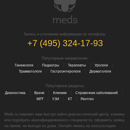
Запись и уточнение информации по телефону:
+7 (495) 324-17-93
Популярные направление:
Гинекологи
Педиатры
Терапевты
Урологи
Травматологи
Гастроэнтерологи
Дерматологи
Популярные разделы:
Диагностика
Врачи
Клиники
Справочник заболеваний
МРТ
УЗИ
КТ
Рентген
Meds.ru поможет вам быстро найти диагностический центр, клинику
или подобрать квалифицированного специалиста, оформить заявку
на прием, не выходя из дома. Онлайн запись на консультацию