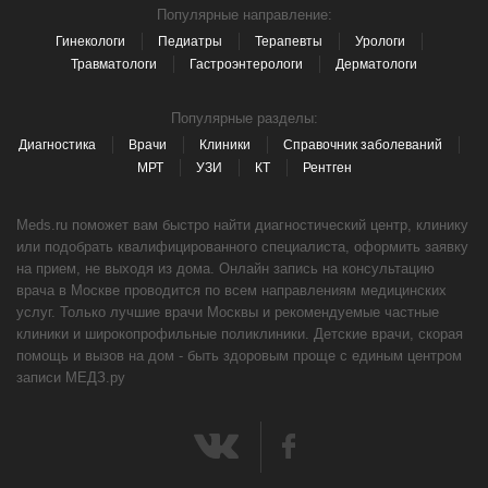
Популярные направление:
Гинекологи
Педиатры
Терапевты
Урологи
Травматологи
Гастроэнтерологи
Дерматологи
Популярные разделы:
Диагностика
Врачи
Клиники
Справочник заболеваний
МРТ
УЗИ
КТ
Рентген
Meds.ru поможет вам быстро найти диагностический центр, клинику
или подобрать квалифицированного специалиста, оформить заявку
на прием, не выходя из дома. Онлайн запись на консультацию
врача в Москве проводится по всем направлениям медицинских
услуг. Только лучшие врачи Москвы и рекомендуемые частные
клиники и широкопрофильные поликлиники. Детские врачи, скорая
помощь и вызов на дом - быть здоровым проще с единым центром
записи МЕДЗ.ру