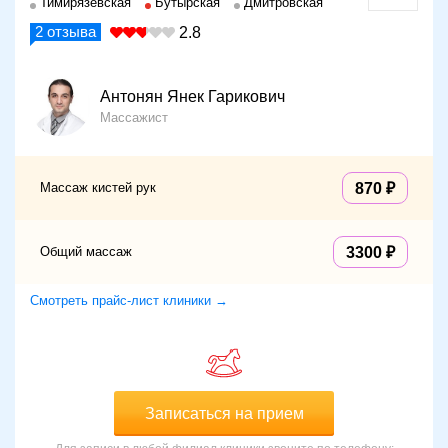
Тимирязевская
Бутырская
Дмитровская
2
отзыва
2.8
Антонян Янек Гарикович
Массажист
Массаж кистей рук
870
Общий массаж
3300
Смотреть прайс-лист клиники →
Записаться на прием