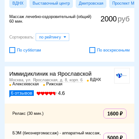
ВДНХ
Выставочный центр
Дмитровская
Проспект Мир
Массаж лечебно-оздоровительный (общий)
2000
60 мин.
Сортировать:
по рейтингу
По субботам
По воскресеньям
Иммидиклиник на Ярославской
ВДНХ
Москва, ул. Ярославская, д. 8, корп. 6
Алексеевская
Рижская
6
отзывов
4.6
Релакс (30 мин.)
1600
БЭМ (биоэнергомассаж) - аппаратный массаж,
5000