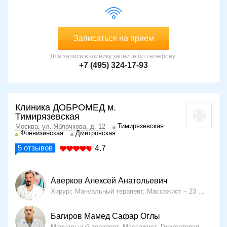
Записаться на прием
Для записи в клинику звоните по телефону:
+7 (495) 324-17-93
Клиника ДОБРОМЕД м.
Тимирязевская
Тимирязевская
Москва, ул. Яблочкова, д. 12
Фонвизинская
Дмитровская
5
отзывов
4.7
Аверков Алексей Анатольевич
Хирург, Мануальный терапевт, Массажист
23 года опыта
Багиров Мамед Сафар Оглы
Мануальный терапевт, Массажист, Гирудотерапевт
15 