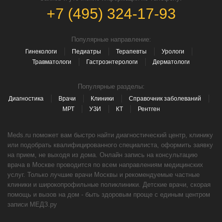
+7 (495) 324-17-93
Популярные направление:
Гинекологи
Педиатры
Терапевты
Урологи
Травматологи
Гастроэнтерологи
Дерматологи
Популярные разделы:
Диагностика
Врачи
Клиники
Справочник заболеваний
МРТ
УЗИ
КТ
Рентген
Meds.ru поможет вам быстро найти диагностический центр, клинику
или подобрать квалифицированного специалиста, оформить заявку
на прием, не выходя из дома. Онлайн запись на консультацию
врача в Москве проводится по всем направлениям медицинских
услуг. Только лучшие врачи Москвы и рекомендуемые частные
клиники и широкопрофильные поликлиники. Детские врачи, скорая
помощь и вызов на дом - быть здоровым проще с единым центром
записи МЕДЗ.ру