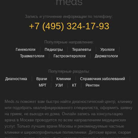
Запись и уточнение информации по телефону:
+7 (495) 324-17-93
Популярные направление:
Гинекологи
Педиатры
Терапевты
Урологи
Травматологи
Гастроэнтерологи
Дерматологи
Популярные разделы:
Диагностика
Врачи
Клиники
Справочник заболеваний
МРТ
УЗИ
КТ
Рентген
Meds.ru поможет вам быстро найти диагностический центр, клинику
или подобрать квалифицированного специалиста, оформить заявку
на прием, не выходя из дома. Онлайн запись на консультацию
врача в Москве проводится по всем направлениям медицинских
услуг. Только лучшие врачи Москвы и рекомендуемые частные
клиники и широкопрофильные поликлиники. Детские врачи, скорая