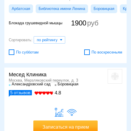
Арбатская
Библиотека имени Ленина
Боровицкая
Кроп
1900
Блокада грушевидной мышцы
Сортировать:
по рейтингу
По субботам
По воскресеньям
Месед Клиника
Москва, Мерзляковский переулок, д. 3
Александровский сад
Боровицкая
5
отзывов
4.8
Записаться на прием