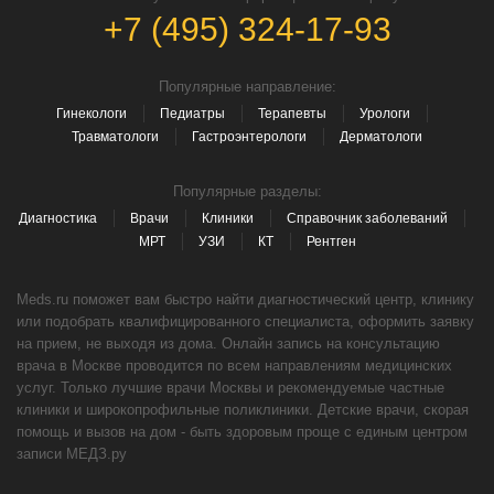
+7 (495) 324-17-93
Популярные направление:
Гинекологи
Педиатры
Терапевты
Урологи
Травматологи
Гастроэнтерологи
Дерматологи
Популярные разделы:
Диагностика
Врачи
Клиники
Справочник заболеваний
МРТ
УЗИ
КТ
Рентген
Meds.ru поможет вам быстро найти диагностический центр, клинику
или подобрать квалифицированного специалиста, оформить заявку
на прием, не выходя из дома. Онлайн запись на консультацию
врача в Москве проводится по всем направлениям медицинских
услуг. Только лучшие врачи Москвы и рекомендуемые частные
клиники и широкопрофильные поликлиники. Детские врачи, скорая
помощь и вызов на дом - быть здоровым проще с единым центром
записи МЕДЗ.ру