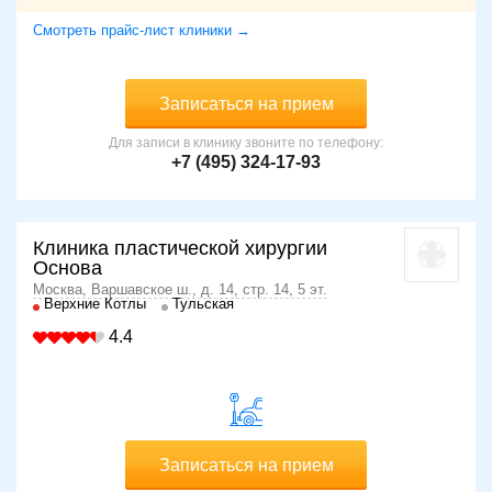
татуировки.
Смотреть прайс-лист клиники →
При возникновении слабого кровотечения, мелких
пузырей, облученную зону после завершения сеанса
покрывают мазью с антибиотиком. В течение 2-3 недель
Записаться на прием
следует избегать попадания на обработанный участок
солнечных лучей, воздержаться от посещения солярия,
Для записи в клинику звоните по телефону:
длительных водных процедур. Через 14 дней при
+7 (495) 324-17-93
необходимости облучение может быть повторено. При
использовании неабляционной методики очищения кожи
требуется 4-6 обработок.
Клиника пластической хирургии
Основа
Москва, Варшавское ш., д. 14, стр. 14, 5 эт.
Верхние Котлы
Тульская
4.4
Записаться на прием