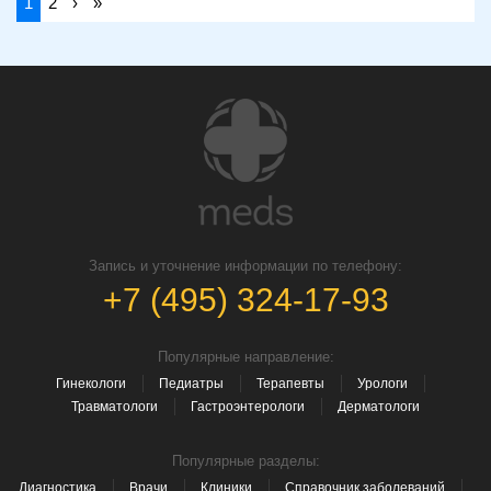
1
2
›
»
Запись и уточнение информации по телефону:
+7 (495) 324-17-93
Популярные направление:
Гинекологи
Педиатры
Терапевты
Урологи
Травматологи
Гастроэнтерологи
Дерматологи
Популярные разделы:
Диагностика
Врачи
Клиники
Справочник заболеваний