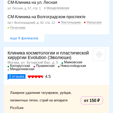
СМ-Клиника на ул. Лесная
Как подготовиться к процедуре
Менделеевская
ул. Лесная, д. 57, стр. 1
Перед проведением процедуры пациент проходит осмотр
СМ-Клиника на Волгоградском проспекте
врача-дерматокосметолога. Врач изучает особенности
Текстильщики
Угрешская
пр-т Волгоградский, д. 42, стр. 12
подлежащей ликвидации татуировки, цветовой спектр,
Печатники
глубину проникновения, равномерность окраски.
Определяет, любительским или профессиональным
еще 9 филиалов
способом она была нанесена, какие красящие пигменты
были использованы.
Клиника косметологии и пластической
В течение 14 дней перед процедурой нельзя загорать,
хирургии Evolution (Эволюшн)
посещать сауну, делать пилинг в области воздействия.
Маяковская
Москва, ул. Бутырский Вал, д. 5
Белорусская
Пушкинская
Новослободская
Особенности процедуры
Менделеевская
3
отзыва
4.5
Участок кожи с нанесенным тату обрабатывается
антисептиком. В лазерном аппарате, выбранном врачом
для конкретного случая, устанавливаются рабочие
Лазерное удаление татуировок, рубцов,
параметры, подбирается длина луча. Затем
оборудование активируется, луч направляется на
пигментных пятен, стрий на аппарате
от 150
татуировку. Во время обработки пациент ощущает легкую
PicoSure
болезненность, сопоставимую с болью при набивке