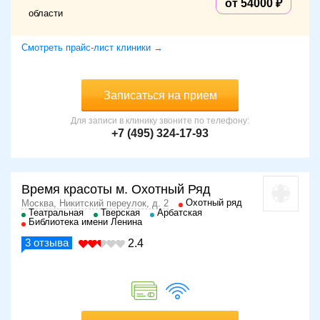
от 54000
способствуют улучшению качества и омоложению кожи
области
периорбитальной области. В результате такого
вмешательства кожный покров становится гладким,
Смотреть прайс-лист клиники →
нежным, увлажненным, в меньшей степени подвергается
пигментации.
Основные показания
Записаться на прием
Биоревитализация глаз показана при следующих
Для записи в клинику звоните по телефону:
состояниях кожного покрова:
+7 (495) 324-17-93
сухость;
пониженная эластичность;
наличие мелких морщин;
Время красоты м. Охотный Ряд
темные круги под глазами;
Охотный ряд
Москва, Никитский переулок, д. 2
Театральная
Тверская
Арбатская
нарушения пигментации.
Библиотека имени Ленина
3
отзыва
2.4
Инъекции гиалуроновой кислоты могут также
использоваться для защиты от ультрафиолетовых лучей.
К ним часто прибегают на стадии подготовки к
травматичным косметологическим процедурам —
пилингу, лазерной шлифовке, фототерапии.