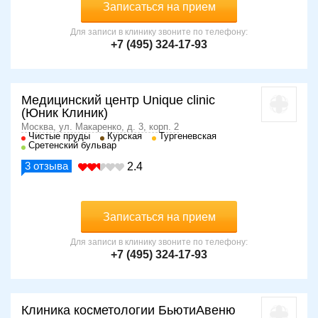
Записаться на прием
Как подготовиться к процедуре
Для записи в клинику звоните по телефону:
Подготовка к курсу биоревитализации включает
+7 (495) 324-17-93
обязательную консультацию врача-дерматокосметолога.
Врач знакомится с жалобами пациента, проводит осмотр
кожного покрова вокруг глаз, определяет характер
имеющихся косметических проблем. Уточнив наличие
Медицинский центр Unique clinic
противопоказаний, он делает вывод о возможности
(Юник Клиник)
назначения процедуры.
Москва, ул. Макаренко, д. 3, корп. 2
Чистые пруды
Курская
Тургеневская
Сретенский бульвар
Не допускаются к процедуре беременные женщины, а
также лица с тяжелыми соматическими и
3
отзыва
2.4
онкологическими заболеваниями, нарушением
свертываемости крови, воспалительными и гнойными
очагами в зоне воздействия, непереносимостью
Записаться на прием
препаратов-биоревитализаторов.
Для записи в клинику звоните по телефону:
Особенности процедуры
+7 (495) 324-17-93
Сеанс начинается с подписания пациентом
информационного согласия, в которое включаются
сведения о препарате-биоревитализаторе, сроке его
Клиника косметологии БьютиАвеню